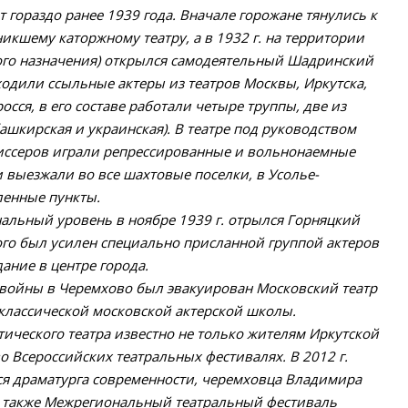
 гораздо ранее 1939 года. Вначале горожане тянулись к
кшему каторжному театру, а в 1932 г. на территории
ого назначения) открылся самодеятельный Шадринский
входили ссыльные актеры из театров Москвы, Иркутска,
осся, в его составе работали четыре труппы, две из
ашкирская и украинская). В театре под руководством
ссеров играли репрессированные и вольнонаемные
 выезжали во все шахтовые поселки, в Усолье-
еленные пункты.
альный уровень в ноябре 1939 г. отрылся Горняцкий
ого был усилен специально присланной группой актеров
дание в центре города.
войны в Черемхово был эвакуирован Московский театр
 классической московской актерской школы.
ического театра известно не только жителям Иркутской
во Всероссийских театральных фестивалях. В 2012 г.
я драматурга современности, черемховца Владимира
т также Межрегиональный театральный фестиваль