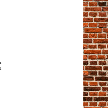
е:
В.