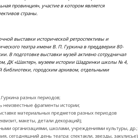
ьная провинция», участие в котором является
ективов страны.
очной выставки исторической ретроспективы и
ческого театра имени В. П. Гуркина в преддверии 80-
ссии. В подготовке выставки музей активно сотрудничал
ом, ДК «Шахтер», музеем истории Шадринки школы № 4,
й библиотеки, городским архивом, отдельными
.Гуркина разных периодов;
ть неизвестные фрагменты истории;
выставке материальных предметов разных периодов
квизит, макеты, детали декораций);
ными организациями, школами, учреждениями культуры, др.;
ия, сегодняшний день театра: спектакли, звезды, закулисье)