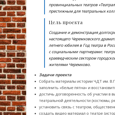
провинциальных театров «Театрал
престижным для театральных колл
Цель проекта
Создание и демонстрация долгоср
настоящего Черемховского драмати
летнего юбилея в Год театра в Ро
с социальными партнерами: театр
краеведческим сектором городско
жителями Черемхово.
Задачи проекта
Собрать материалы истории ЧДТ им. В.Г
заполнить «белые пятна» и восстанови
достичь договоренность об участии в 
театральной деятельности (костюмы, ре
установить связь с театром, обществен
создать видео материал о театре (истор