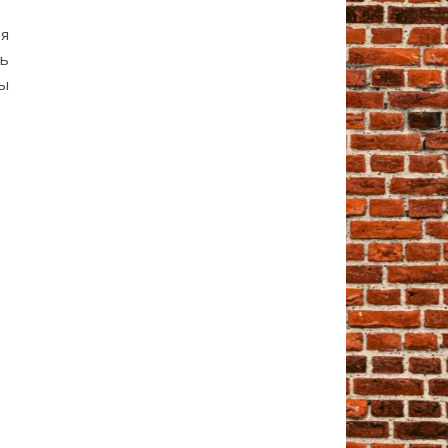
ия
ть
мы