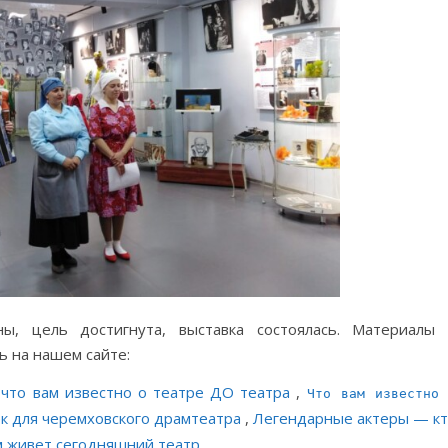
ы, цель достигнута, выставка состоялась. Материалы
ь на нашем сайте:
 что вам известно о театре ДО театра
,
Что вам известно
ек для черемховского драмтеатра
,
Легендарные актеры — к
м живет сегодняшний театр