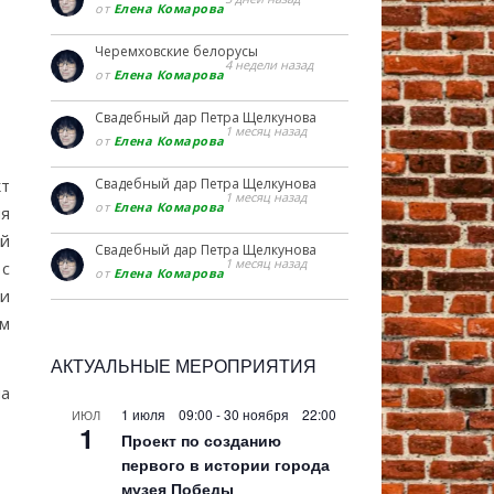
от
Елена Комарова
Черемховские белорусы
4 недели назад
от
Елена Комарова
Свадебный дар Петра Щелкунова
1 месяц назад
от
Елена Комарова
кт
Свадебный дар Петра Щелкунова
1 месяц назад
от
Елена Комарова
ия
ей
Свадебный дар Петра Щелкунова
1 месяц назад
 с
от
Елена Комарова
ти
ым
АКТУАЛЬНЫЕ МЕРОПРИЯТИЯ
на
1 июля 09:00
-
30 ноября 22:00
ИЮЛ
1
Проект по созданию
первого в истории города
музея Победы