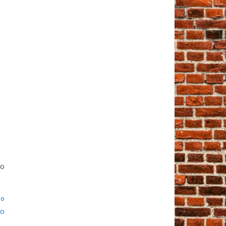
 о
 о
то