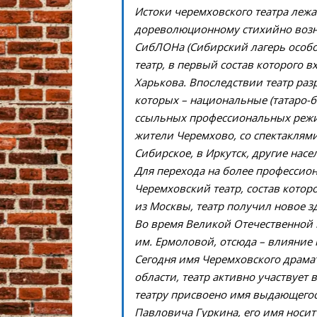
Истоки черемховского театра лежат
дореволюционному стихийно возни
СибЛОНа (Сибирский лагерь особ
театр, в первый состав которого 
Харькова. Впоследствии театр разр
которых – национальные (татаро-б
ссыльных профессиональных режи
жители Черемхово, со спектаклями
Сибирское, в Иркутск, другие нас
Для перехода на более профессион
Черемховский театр, состав котор
из Москвы, театр получил новое з
Во время Великой Отечественной 
им. Ермоловой, отсюда – влияние
Сегодня имя Черемховского драмат
области, театр активно участвует 
театру присвоено имя выдающегос
Павловича Гуркина, его имя носи