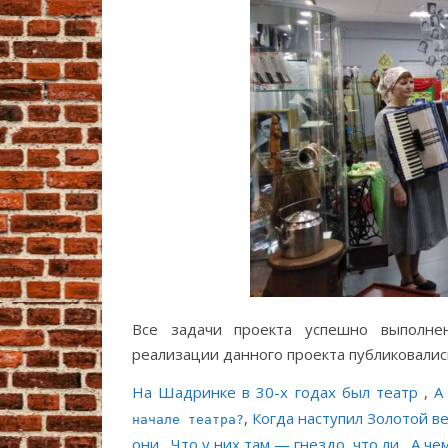
Все задачи проекта успешно выполнен
реализации данного проекта публиковалис
На Шадринке в 30-х годах был театр
,
А
,
Когда наступил Золотой в
начале театра?
они
,
Что у них там — гнездо, что ли
,
А че