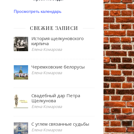
Просмотреть календарь
СВЕЖИЕ ЗАПИСИ
История щелкуновского
кирпича
Елена Комарова
Черемховские белорусы
Елена Комарова
Свадебный дар Петра
Щелкунова
Елена Комарова
С углем связанные судьбы
Елена Комарова