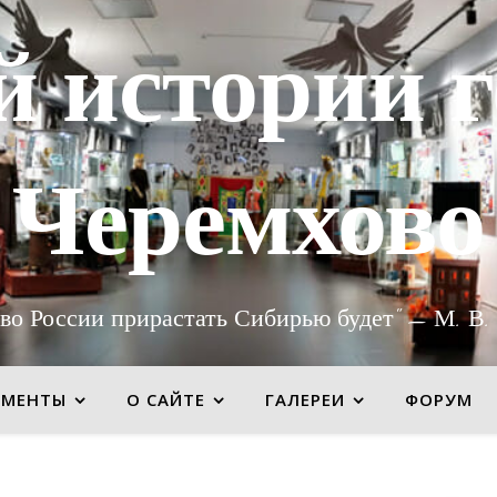
й истории г
Черемхово
во России прирастать Сибирью будет" — М. В.
УМЕНТЫ
О САЙТЕ
ГАЛЕРЕИ
ФОРУМ