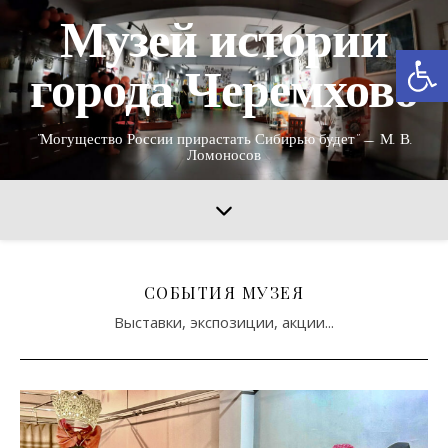
Музей истории
От
города Черемхово
"Могущество России прирастать Сибирью будет" — М. В.
Ломоносов
СОБЫТИЯ МУЗЕЯ
Выставки, экспозиции, акции...