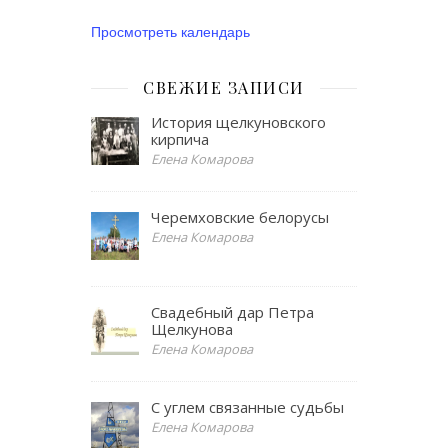
Просмотреть календарь
СВЕЖИЕ ЗАПИСИ
История щелкуновского
кирпича
Елена Комарова
Черемховские белорусы
Елена Комарова
Свадебный дар Петра
Щелкунова
Елена Комарова
С углем связанные судьбы
Елена Комарова