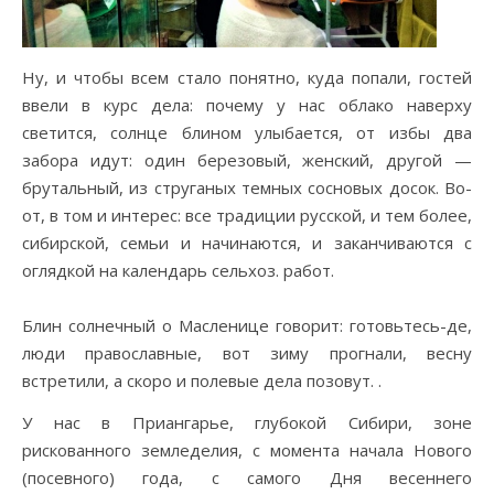
Ну, и чтобы всем стало понятно, куда попали, гостей
ввели в курс дела: почему у нас облако наверху
светится, солнце блином улыбается, от избы два
забора идут: один березовый, женский, другой —
брутальный, из струганых темных сосновых досок. Во-
от, в том и интерес: все традиции русской, и тем более,
сибирской, семьи и начинаются, и заканчиваются с
оглядкой на календарь сельхоз. работ.
Блин солнечный о Масленице говорит: готовьтесь-де,
люди православные, вот зиму прогнали, весну
встретили, а скоро и полевые дела позовут. .
У нас в Приангарье, глубокой Сибири, зоне
рискованного земледелия, с момента начала Нового
(посевного) года, с самого Дня весеннего