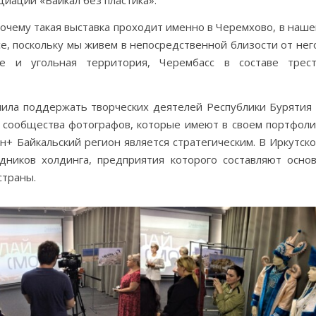
циации «Байкал без пластика».
 почему такая выставка проходит именно в Черемхово, в наш
е, поскольку мы живем в непосредственной близости от нег
е и угольная территория, Черембасс в составе трест
ила поддержать творческих деятелей Республики Бурятия
 сообщества фотографов, которые имеют в своем портфол
н+ Байкальский регион является стратегическим. В Иркутск
дников холдинга, предприятия которого составляют осно
страны.