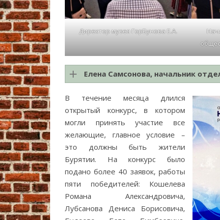
Директор музея ГорБунова Е.А.
Нач
общес
Елена Самсонова, начальник отде
В течение месяца длился
открытый конкурс, в котором
могли принять участие все
желающие, главное условие –
это должны быть жители
Бурятии. На конкурс было
подано более 40 заявок, работы
пяти победителей: Кошелева
Романа Александровича,
Лубсанова Дениса Борисовича,