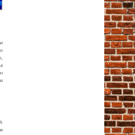
ли
о
о,
на
ен
и
й:
ем