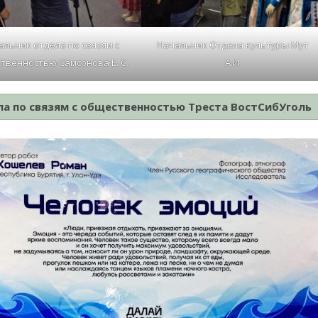
альник отдела по связям с
Начальник Отдела культуры Мут
твенностью Самсонова Е. С.
А.И.
ла по связям с общественностью Треста ВостСибУголь