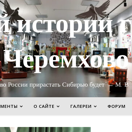
й истории г
Черемхово
во России прирастать Сибирью будет" — М. В.
УМЕНТЫ
О САЙТЕ
ГАЛЕРЕИ
ФОРУМ