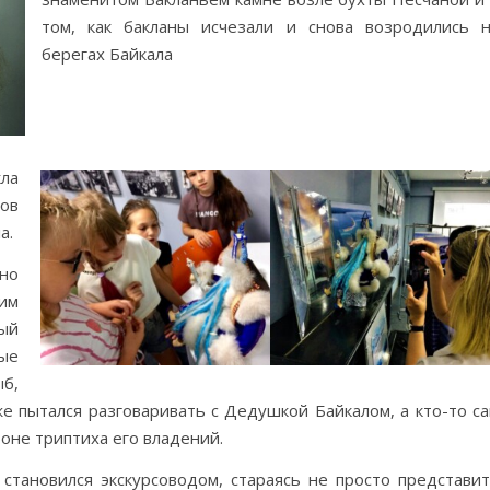
том, как бакланы исчезали и снова возродились 
берегах Байкала
кла
ов
а.
но
им
ый
ые
б,
е пытался разговаривать с Дедушкой Байкалом, а кто-то с
оне триптиха его владений.
 становился экскурсоводом, стараясь не просто представи