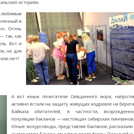
кальских историях.
е любимым
еленный в
л». Огонь
— так, как
ль. Вот и
ля, не для
 или нет?
А вот юные почитатели Священного моря, напроти
активно встали на защиту живущих издревле на берег
Байкала обитателей, в частности, возрожденно
популяции бакланов — настоящих сибирских пингвинов
Юные экскурсоводы, представляя бакланов, рассказали
знаменитом Бакланьем камне возле бухты Песчаной и