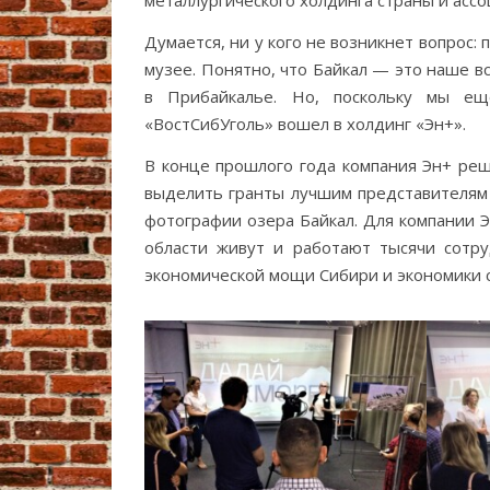
металлургического холдинга страны и ассо
Думается, ни у кого не возникнет вопрос:
музее. Понятно, что Байкал — это наше вс
в Прибайкалье. Но, поскольку мы ещ
«ВостСибУголь» вошел в холдинг «Эн+».
В конце прошлого года компания Эн+ реш
выделить гранты лучшим представителям
фотографии озера Байкал. Для компании Э
области живут и работают тысячи сотру
экономической мощи Сибири и экономики 