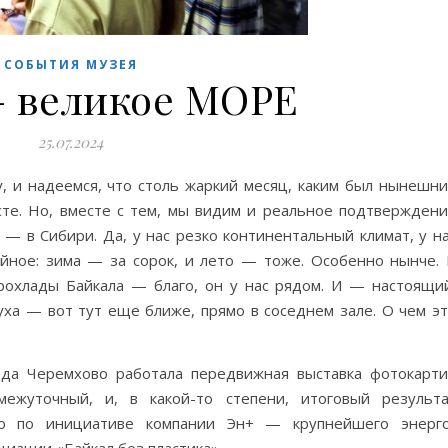
СОБЫТИЯ МУЗЕЯ
— великое МОРЕ
25.07.2024
, и надеемся, что столь жаркий месяц, каким был нынешн
сте. Но, вместе с тем, мы видим и реальное подтвержден
— в Сибири. Да, у нас резко континентальный климат, у н
йное: зима — за сорок, и лето — тоже. Особенно нынче.
рохлады Байкала — благо, он у нас рядом. И — настоящи
уха — вот тут еще ближе, прямо в соседнем зале. О чем э
ода Черемхово работала передвижная выставка фотокарт
ежуточный, и, в какой-то степени, итоговый результ
ого по инициативе компании Эн+ — крупнейшего энерг