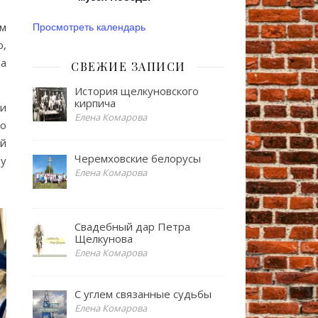
Просмотреть календарь
ем
о,
а
СВЕЖИЕ ЗАПИСИ
История щелкуновского
кирпича
 и
Елена Комарова
ио
ой
Черемховские белорусы
ву
Елена Комарова
Свадебный дар Петра
Щелкунова
Елена Комарова
С углем связанные судьбы
Елена Комарова