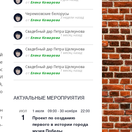
от
Елена Комарова
Черемховские белорусы
3 недели назад
от
Елена Комарова
Свадебный дар Петра Щелкунова
1 месяц назад
от
Елена Комарова
Свадебный дар Петра Щелкунова
1 месяц назад
ий
от
Елена Комарова
ие
Свадебный дар Петра Щелкунова
ас
1 месяц назад
от
Елена Комарова
 И
й,
то
АКТУАЛЬНЫЕ МЕРОПРИЯТИЯ
ин
1 июля 09:00
-
30 ноября 22:00
ИЮЛ
1
ат
Проект по созданию
первого в истории города
о-
музея Победы