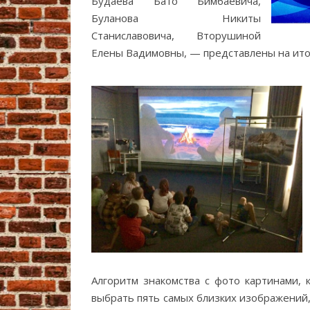
Будаева Бато Бимбаевича,
Буланова Никиты
Станиславовича, Вторушиной
Елены Вадимовны, — представлены на ито
Алгоритм знакомства с фото картинами, к
выбрать пять самых близких изображений,