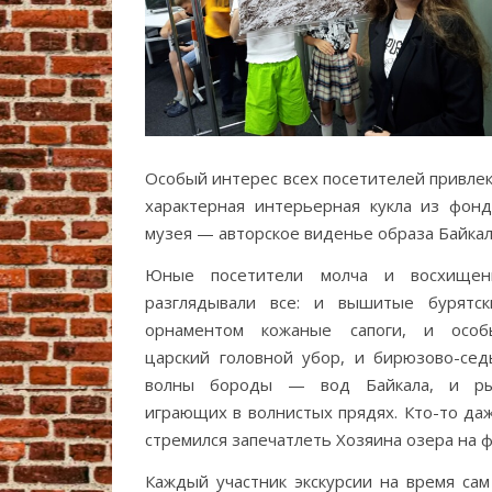
Особый интерес всех посетителей привле
характерная интерьерная кукла из фонд
музея — авторское виденье образа Байкал
Юные посетители молча и восхищен
разглядывали все: и вышитые бурятск
орнаментом кожаные сапоги, и особ
царский головной убор, и бирюзово-сед
волны бороды — вод Байкала, и ры
играющих в волнистых прядях. Кто-то даж
стремился запечатлеть Хозяина озера на ф
Каждый участник экскурсии на время сам