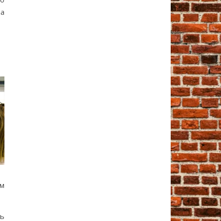
на
ам
ть