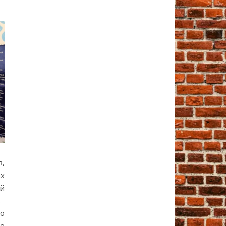
в,
ах
й
.
 о
 о