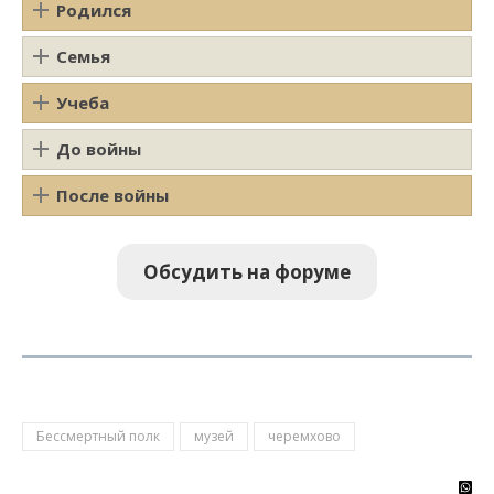
Родился
Семья
Учеба
До войны
После войны
Обсудить на форуме
Бессмертный полк
музей
черемхово