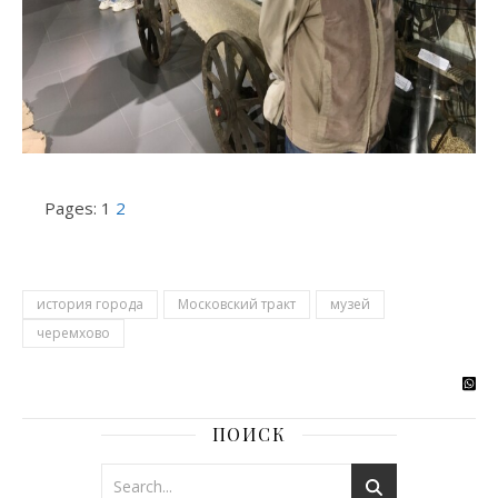
Pages:
1
2
история города
Московский тракт
музей
черемхово
ПОИСК