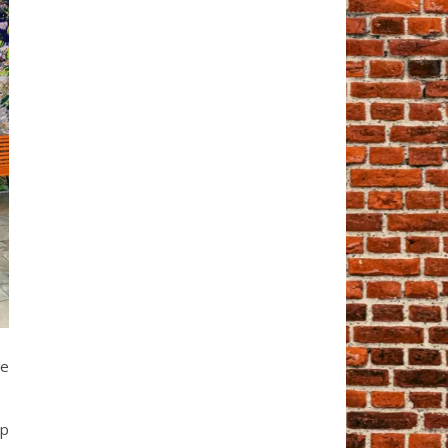
ые
ор