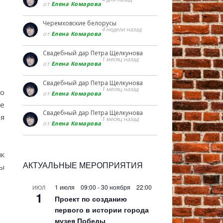
от
Елена Комарова
Черемховские белорусы
4 недели назад
от
Елена Комарова
Свадебный дар Петра Щелкунова
1 месяц назад
от
Елена Комарова
Свадебный дар Петра Щелкунова
1 месяц назад
но
от
Елена Комарова
ые
Свадебный дар Петра Щелкунова
ия
1 месяц назад
от
Елена Комарова
ик
АКТУАЛЬНЫЕ МЕРОПРИЯТИЯ
мы
1 июля 09:00
-
30 ноября 22:00
ИЮЛ
1
Проект по созданию
первого в истории города
музея Победы