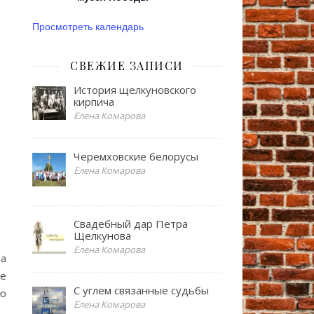
Просмотреть календарь
СВЕЖИЕ ЗАПИСИ
История щелкуновского
кирпича
Елена Комарова
Черемховские белорусы
Елена Комарова
Свадебный дар Петра
Щелкунова
Елена Комарова
а
не
С углем связанные судьбы
ию
Елена Комарова