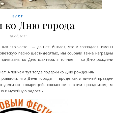
БЛОГ
 ко Дню города
29.08.2021
 Как это часто… — да нет, бывает, что и совпадает. Имен
советскую песню шестидесятых, мы собрали такие наградн
о, привязаны ко Дню шахтера, а точнее — ко Дню рожден
Нет. А причем тут тогда подарки ко Дню рождения?
о привыкли, что День города — вроде как и личный праздн
 отдельных товарищей, связанное с этим праздником, 
но и музейную радость.