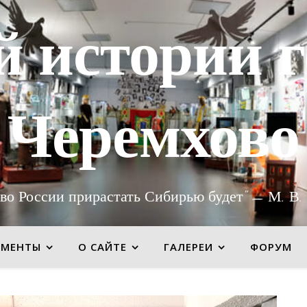
й истории г
Черемхово
во России прирастать Сибирью будет" — М. В.
УМЕНТЫ
О САЙТЕ
ГАЛЕРЕИ
ФОРУМ