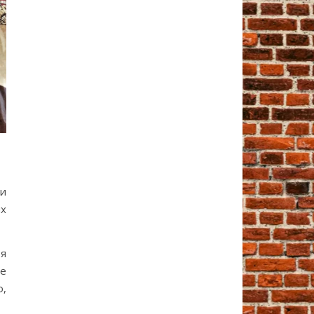
ми
их
оя
ре
о,