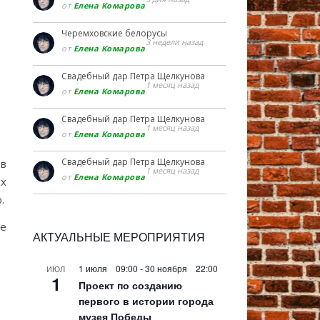
от
Елена Комарова
Черемховские белорусы
3 недели назад
от
Елена Комарова
Свадебный дар Петра Щелкунова
1 месяц назад
от
Елена Комарова
Свадебный дар Петра Щелкунова
1 месяц назад
от
Елена Комарова
Свадебный дар Петра Щелкунова
 в
1 месяц назад
от
Елена Комарова
х
.
ие
АКТУАЛЬНЫЕ МЕРОПРИЯТИЯ
1 июля 09:00
-
30 ноября 22:00
ИЮЛ
1
Проект по созданию
первого в истории города
музея Победы