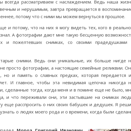
ы всегда рассматриваем с наслаждением. Ведь наша жиз
ь вечным и нерушимым, завтра превращается в воспоминани
еннее, потому что с ними мы можем вернуться в прошлое.
е и потому, что на них я могу видеть тех, кого в реальн
 знал. А фотографии дают мне такую бесценную возможнос
ых и пожелтевших снимках, со своими прадедушками 
тарые снимки. Ведь они уникальные, их больше нигде 
не просто фотографии, а настоящие семейные реликвии. О
, но и память о славных предках, которая передается 
лет. И главное, чтобы эта невидимая цепочка никогда 
и, сделанные тогда, когда меня и в помине еще не было, м
да, и что переживали они, эти застывшие на снимках люд
огу еще расспросить о них своих бабушек и дедушек. Я реш
узнать о людях моего рода и о времени, когда были сдела
 прадед
Мороз Григорий Иванович
.