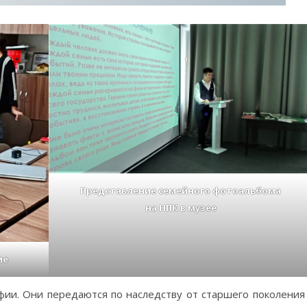
Представление семейного фотоальбома
на НПК в музее
ие
фии. Они передаются по наследству от старшего поколения