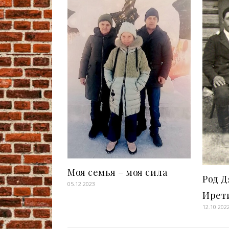
Моя семья – моя сила
Род 
05.12.2023
Ирет
12.10.202