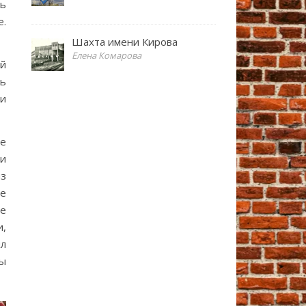
нь
е.
Шахта имени Кирова
Елена Комарова
ой
ть
и
не
ни
из
не
не
и,
ил
ны