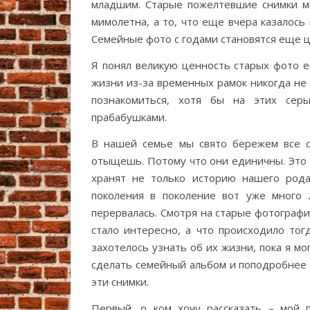
младшим. Старые пожелтевшие снимки м
мимолетна, а то, что еще вчера казалос
Семейные фото с годами становятся еще ц
Я понял великую ценность старых фото ещ
жизни из-за временных рамок никогда не
познакомиться, хотя бы на этих сер
прабабушками.
В нашей семье мы свято бережем все с
отыщешь. Потому что они единичны. Это 
хранят не только историю нашего рода
поколения в поколение вот уже много 
перервалась. Смотря на старые фотографи
стало интересно, а что происходило тог
захотелось узнать об их жизни, пока я м
сделать семейный альбом и поподробнее 
эти снимки.
Первый, о ком хочу рассказать – мой