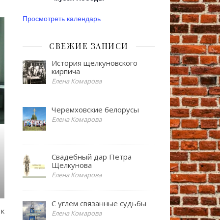
Просмотреть календарь
СВЕЖИЕ ЗАПИСИ
История щелкуновского
кирпича
Елена Комарова
Черемховские белорусы
Елена Комарова
Свадебный дар Петра
Щелкунова
Елена Комарова
С углем связанные судьбы
 к
Елена Комарова