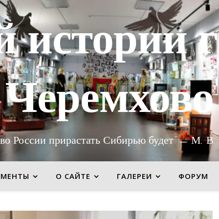
й истории г
Черемхово
во России прирастать Сибирью будет" — М. В.
УМЕНТЫ
О САЙТЕ
ГАЛЕРЕИ
ФОРУМ