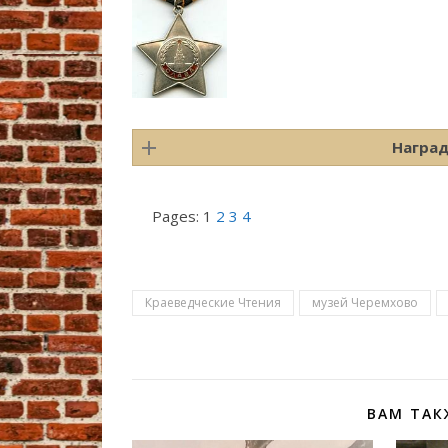
Наград
Pages:
1
2
3
4
Краеведческие Чтения
музей Черемхово
ВАМ ТАК