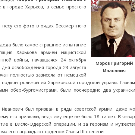
 в городе Харьков, в семье простого
 несу его фото в рядах Бессмертного
адеда было самое страшное испытание
пация Харькова армией нацистской
нной войны, начавшаяся 24 октября
Мороз Григорий
 дня освобождения города 23 августа
Иванович
вчан полностью зависела от немецкой
подконтрольной ей Харьковской городской управы. Глава
ыми обер-бургомистрами, были поочередно два украинск
 Иванович был призван в ряды советской армии, даже м
чему его призвали, ведь ему еще не было 18-ти лет. В янва
стие в Висло-Одерской операции, и за героизм и мужеств
ма его награждают орденом Славы III степени.