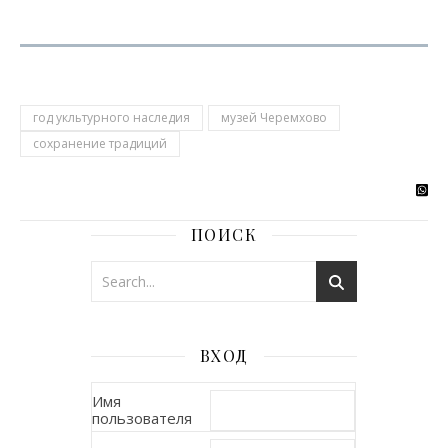
год укльтурного наследия
музей Черемхово
сохранение традиций
ПОИСК
ВХОД
Имя
пользователя