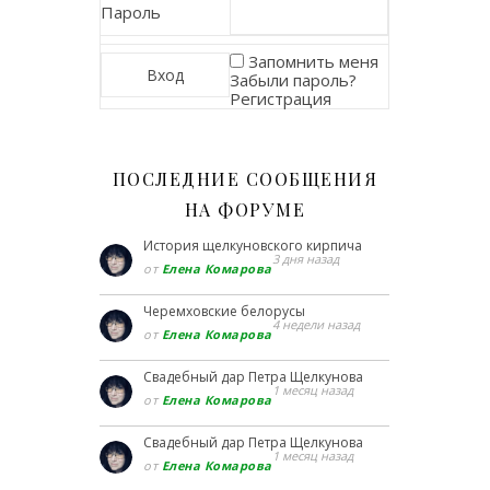
Пароль
Запомнить меня
Забыли пароль?
Регистрация
ПОСЛЕДНИЕ СООБЩЕНИЯ
НА ФОРУМЕ
История щелкуновского кирпича
3 дня назад
от
Елена Комарова
Черемховские белорусы
4 недели назад
от
Елена Комарова
Свадебный дар Петра Щелкунова
1 месяц назад
от
Елена Комарова
Свадебный дар Петра Щелкунова
1 месяц назад
от
Елена Комарова