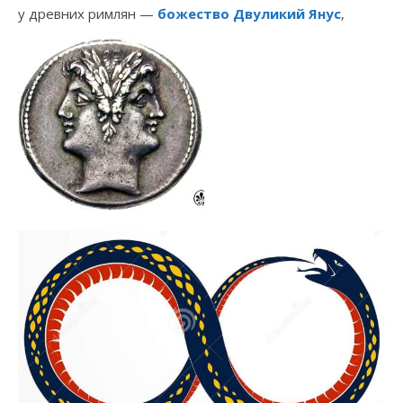
у древних римлян —
божество Двуликий Янус
,