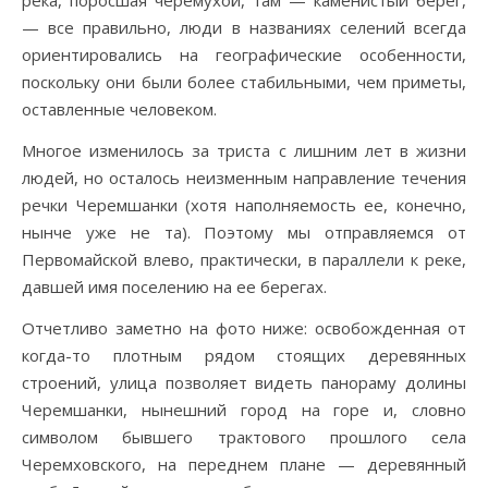
река, поросшая черемухой, там — каменистый берег,
— все правильно, люди в названиях селений всегда
ориентировались на географические особенности,
поскольку они были более стабильными, чем приметы,
оставленные человеком.
Многое изменилось за триста с лишним лет в жизни
людей, но осталось неизменным направление течения
речки Черемшанки (хотя наполняемость ее, конечно,
нынче уже не та). Поэтому мы отправляемся от
Первомайской влево, практически, в параллели к реке,
давшей имя поселению на ее берегах.
Отчетливо заметно на фото ниже: освобожденная от
когда-то плотным рядом стоящих деревянных
строений, улица позволяет видеть панораму долины
Черемшанки, нынешний город на горе и, словно
символом бывшего трактового прошлого села
Черемховского, на переднем плане — деревянный