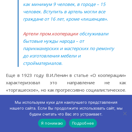
как минимум 9 человек, в городе – 15
человек. Вступить в артель могли все
граждане от 16 лет, кроме «лишенцев».
Артели пром.кооперации
обслуживали
бытовые нужды народа – от
парикмахерских и мастерских по ремонту
до изготовления мебели и
стройматериалов.
Еще в 1923 году В.И.Ленин в статье «О кооперации»
характеризовал это направление не как
«торгашеское», но как прогрессивно социалистическое.
По сути, к сельскохозяйственным артелям можно было
Мы используем куки для наилучшего представления
отнести и создававшиеся в конце двадцатых годов
нашего сайта. Если Вы продолжите использовать сайт, мы
прошлого века колхозы.
будем считать что Вас это устраивает.
А что же за артель была у нас в городе и чем она
Я понимаю
Подробнее
занималась? С 1932 года в городах Иркутской области