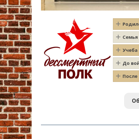
Родил
Семья
Учеба
До во
После
Об