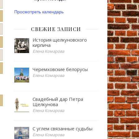
Просмотреть календарь
СВЕЖИЕ ЗАПИСИ
История щелкуновского
кирпича
Елена Комарова
Черемховские белорусы
Елена Комарова
Свадебный дар Петра
Щелкунова
Елена Комарова
С углем связанные судьбы
Елена Комарова