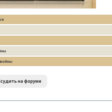
ся
йны
 войны
судить на форуме