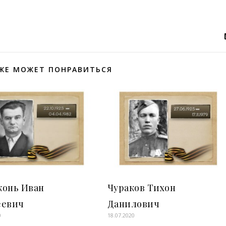
ЖЕ МОЖЕТ ПОНРАВИТЬСЯ
конь Иван
Чураков Тихон
еевич
Данилович
0
18.07.2020