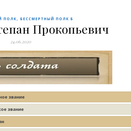
,
Й ПОЛК
БЕССМЕРТНЫЙ ПОЛК Б
тепан Прокопьевич
24.06.2020
ное звание
кое звание
ан