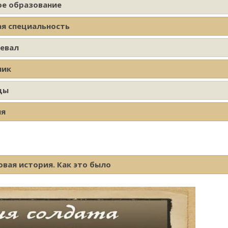
ое образование
ая специальность
оевал
ник
ды
ия
вая история. Как это было