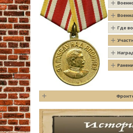
Военн
Военн
Где в
Участ
Награ
Ранен
Фронто