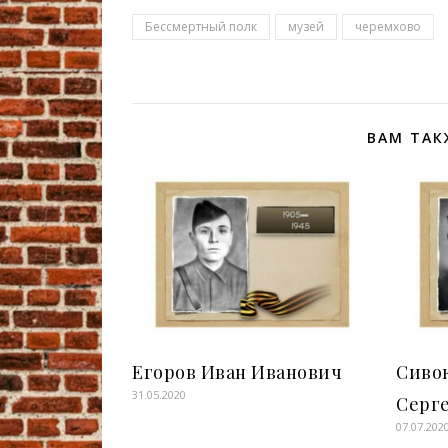
Бессмертный полк
музей
черемхово
ВАМ ТАК
Егоров Иван Иванович
Сиво
31.05.2020
Серг
07.07.202