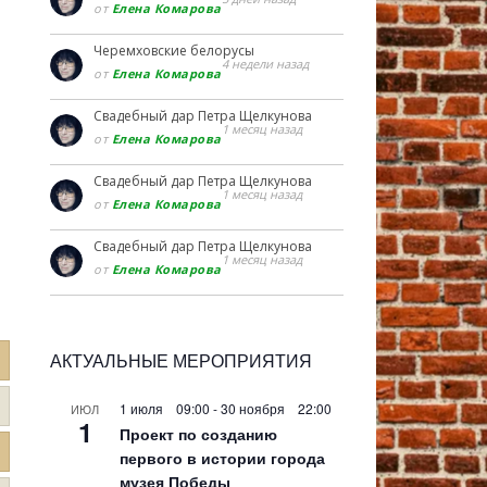
от
Елена Комарова
Черемховские белорусы
4 недели назад
от
Елена Комарова
Свадебный дар Петра Щелкунова
1 месяц назад
от
Елена Комарова
Свадебный дар Петра Щелкунова
1 месяц назад
от
Елена Комарова
Свадебный дар Петра Щелкунова
1 месяц назад
от
Елена Комарова
АКТУАЛЬНЫЕ МЕРОПРИЯТИЯ
1 июля 09:00
-
30 ноября 22:00
ИЮЛ
1
Проект по созданию
первого в истории города
музея Победы