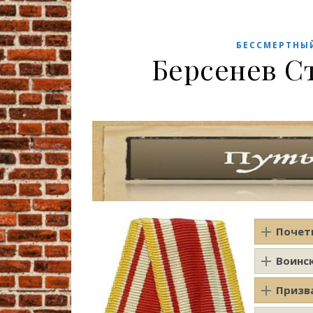
БЕССМЕРТНЫ
Берсенев С
Почет
Воинс
Призв