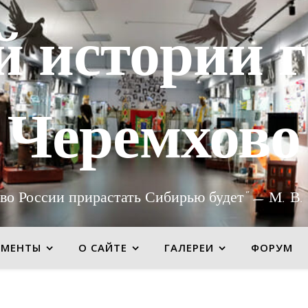
й истории г
Черемхово
во России прирастать Сибирью будет" — М. В.
УМЕНТЫ
О САЙТЕ
ГАЛЕРЕИ
ФОРУМ