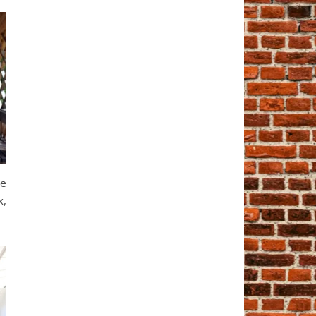
ве
х,