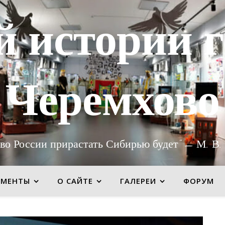
й истории г
Черемхово
во России прирастать Сибирью будет" — М. В.
УМЕНТЫ
О САЙТЕ
ГАЛЕРЕИ
ФОРУМ