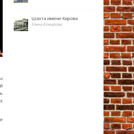
Шахта имени Кирова
Елена Комарова
ны
ой
ть
ск
де