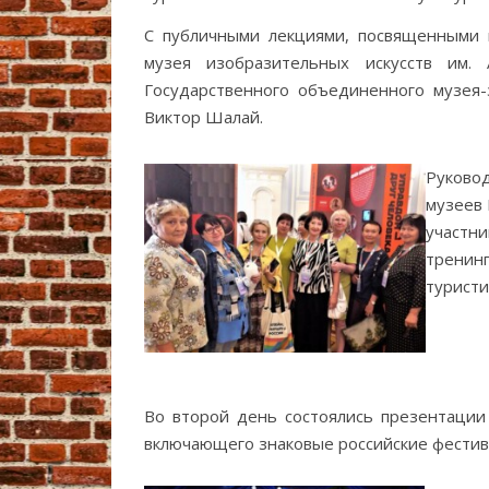
С публичными лекциями, посвященными и
музея изобразительных искусств им.
Государственного объединенного музея-з
Виктор Шалай.
Руково
музеев 
участни
тренин
туристи
Во второй день состоялись презентации
включающего знаковые российские фестив