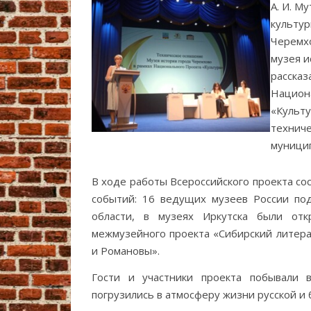
А. И. М
культур
Черемхо
музея и
рассказ
Национ
«Культу
технич
муници
В ходе работы Всероссийского проекта со
событий: 16 ведущих музеев России под
области, в музеях Иркутска были отк
межмузейного проекта «Сибирский литера
и Романовы».
Гости и участники проекта побывали в
погрузились в атмосферу жизни русской и 