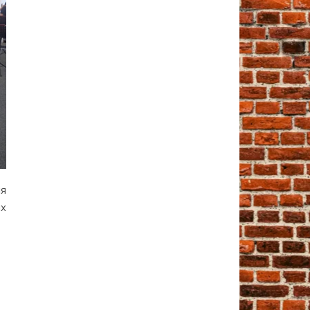
ля
ых