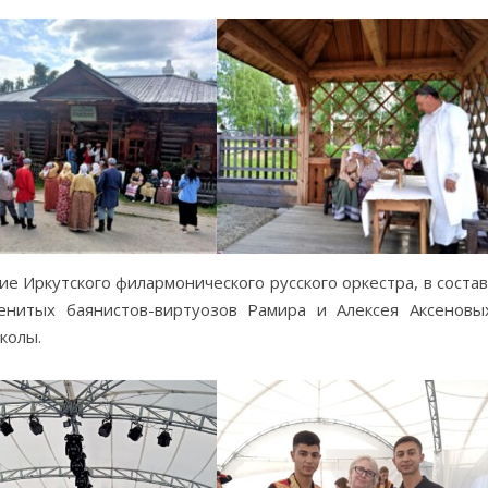
е Иркутского филармонического русского оркестра, в соста
енитых баянистов-виртуозов Рамира и Алексея Аксеновы
колы.