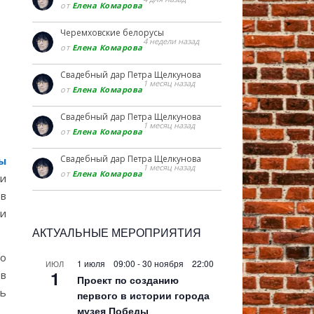
от
Елена Комарова
Черемховские белорусы
4 недели назад
от
Елена Комарова
Свадебный дар Петра Щелкунова
1 месяц назад
от
Елена Комарова
Свадебный дар Петра Щелкунова
1 месяц назад
от
Елена Комарова
Свадебный дар Петра Щелкунова
ы
1 месяц назад
от
Елена Комарова
и
 в
ти
АКТУАЛЬНЫЕ МЕРОПРИЯТИЯ
о
1 июля 09:00
-
30 ноября 22:00
ИЮЛ
1
 в
Проект по созданию
ть
первого в истории города
музея Победы