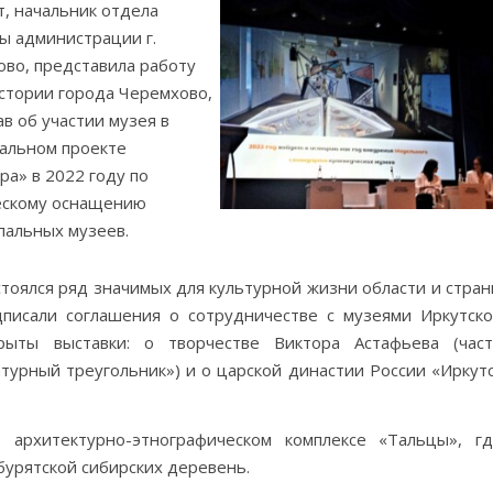
ут, начальник отдела
ы администрации г.
во, представила работу
стории города Черемхово,
ав об участии музея в
альном проекте
ра» в 2022 году по
ескому оснащению
пальных музеев.
стоялся ряд значимых для культурной жизни области и стра
писали соглашения о сотрудничестве с музеями Иркутск
рыты выставки: о творчестве Виктора Астафьева (час
турный треугольник») и о царской династии России «Иркут
 архитектурно-этнографическом комплексе «Тальцы», г
бурятской сибирских деревень.