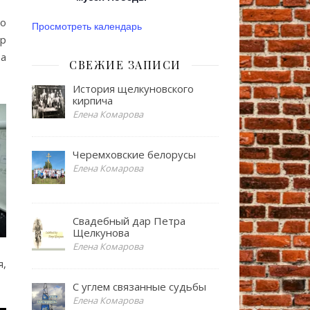
го
Просмотреть календарь
р
ва
СВЕЖИЕ ЗАПИСИ
История щелкуновского
кирпича
Елена Комарова
Черемховские белорусы
Елена Комарова
Свадебный дар Петра
Щелкунова
Елена Комарова
я,
С углем связанные судьбы
Елена Комарова