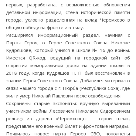
первых, разработана, с возможностью обновления
детальной информации, стена исторической памяти
города, условно разделенная на вклад Черемхово в
общую победу на фронте и в тылу.
Расширился информационный раздел, начиная с
Парты Героя, о Герое Советского Союза Николае
Кудряшове, который учился в школе № 16 до войны.
Имеется QR-код, ведущий на городской сайт об
открытии мемориальной доски на здании школы в
2018 году, когда Кудряшов Н. П. был восстановлен в
звании Героя Советского Союза. Добавился материал о
связи нашего города с г. Нюрба (Республика Соха), где
жил и умер Николай Павлович после освобождения.
Сохранены старые экспонаты: вручную вырезанный
участником войны Лесовичем Николаем Сидоровичем
рельеф из дерева «Черемховцы — герои тыла»,
представлен его военный билет и фронтовые награды.
Появилось новое: парта Героев СВО, пополнены