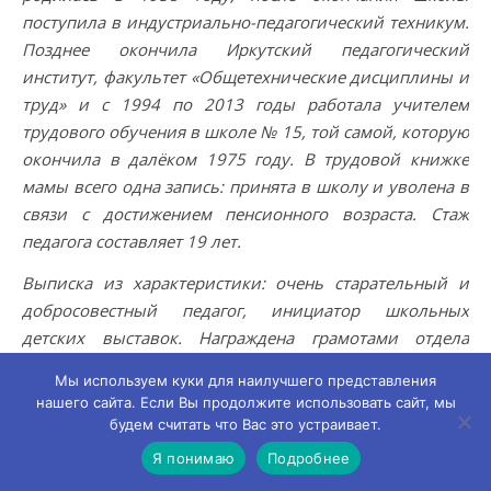
поступила в индустриально-педагогический техникум.
Позднее окончила Иркутский педагогический
институт, факультет «Общетехнические дисциплины и
труд» и с 1994 по 2013 годы работала учителем
трудового обучения в школе № 15, той самой, которую
окончила в далёком 1975 году. В трудовой книжке
мамы всего одна запись: принята в школу и уволена в
связи с достижением пенсионного возраста. Стаж
педагога составляет 19 лет.
Выписка из характеристики: очень старательный и
добросовестный педагог, инициатор школьных
детских выставок. Награждена грамотами отдела
образования.
Мы используем куки для наилучшего представления
нашего сайта. Если Вы продолжите использовать сайт, мы
Я – Клус Людмила Сергеевна –
будем считать что Вас это устраивает.
1983 года рождения, выпускница школы № 5 (1999 г.).
Я понимаю
Подробнее
Первой учительницей у меня была Троцко Наталья