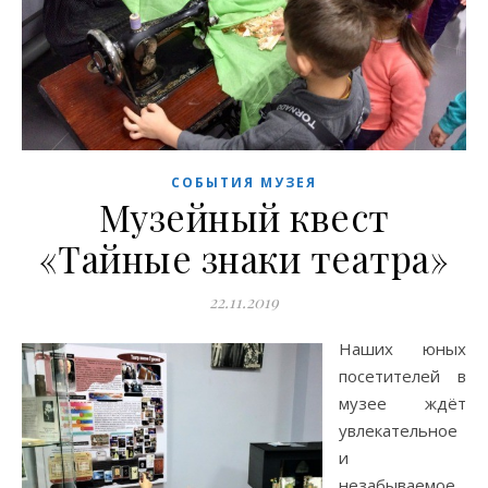
СОБЫТИЯ МУЗЕЯ
Музейный квест
«Тайные знаки театра»
22.11.2019
Наших юных
посетителей в
музее ждёт
увлекательное
и
незабываемое