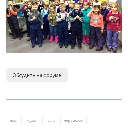
Обсудить на форуме
квест
музей
театр
черемхово