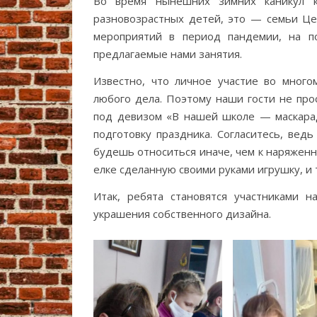
Во время нынешних зимних каникул 
разновозрастных детей, это — семьи Цен
мероприятий в период пандемии, на п
предлагаемые нами занятия.
Известно, что личное участие во много
любого дела. Поэтому наши гости не про
под девизом «В нашей школе — маскарад!
подготовку праздника. Согласитесь, ведь
будешь относиться иначе, чем к наряженн
елке сделанную своими руками игрушку, и т
Итак, ребята становятся участниками 
украшения собственного дизайна.