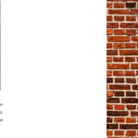
же
м.
ми