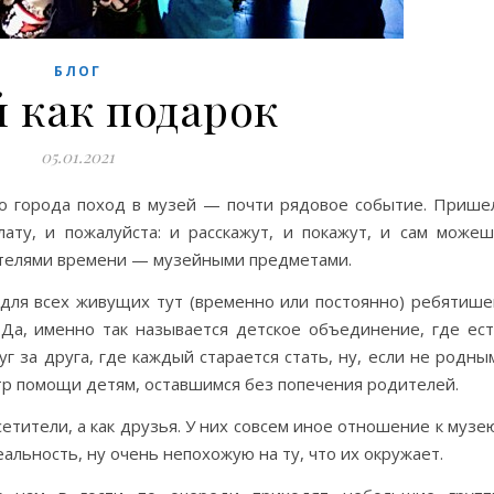
БЛОГ
 как подарок
05.01.2021
го города поход в музей — почти рядовое событие. Прише
лату, и пожалуйста: и расскажут, и покажут, и сам може
телями времени — музейными предметами.
для всех живущих тут (временно или постоянно) ребятише
Да, именно так называется детское объединение, где ес
 за друга, где каждый старается стать, ну, если не родны
тр помощи детям, оставшимся без попечения родителей.
сетители, а как друзья. У них совсем иное отношение к музе
альность, ну очень непохожую на ту, что их окружает.