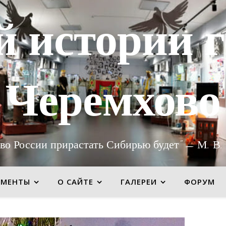
й истории г
Черемхово
во России прирастать Сибирью будет" — М. В.
УМЕНТЫ
О САЙТЕ
ГАЛЕРЕИ
ФОРУМ