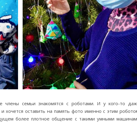
е члены семьи знакомятся с роботами. И у кого-то да
и хочется оставить на память фото именно с этим робото
удущем более плотное общение с такими умными машина