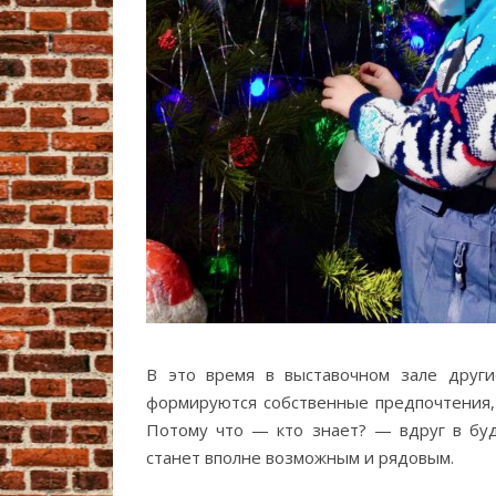
В это время в выставочном зале други
формируются собственные предпочтения, 
Потому что — кто знает? — вдруг в б
станет вполне возможным и рядовым.