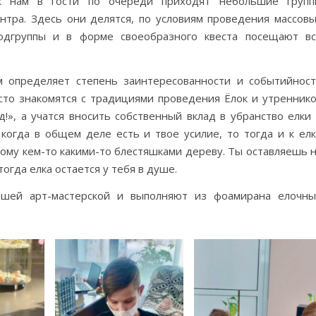
к нам в гости по очереди приходят небольшие групп
тра. Здесь они делятся, по условиям проведения массов
одгруппы и в форме своеобразного квеста посещают в
м определяет степень заинтересованности и событийнос
сто знакомятся с традициями проведения Ёлок и утренник
», а учатся вносить собственный вклад в убранство елки
 когда в общем деле есть и твое усилие, то тогда и к ел
ому кем-то какими-то блестяшками дереву. Ты оставляешь 
огда елка остается у тебя в душе.
нашей арт-мастерской и выполняют из фоамирана елочн