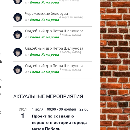
от
Елена Комарова
Черемховские белорусы
4 недели назад
от
Елена Комарова
Свадебный дар Петра Щелкунова
1 месяц назад
от
Елена Комарова
Свадебный дар Петра Щелкунова
1 месяц назад
л,
от
Елена Комарова
шь
Свадебный дар Петра Щелкунова
1 месяц назад
от
Елена Комарова
к.
ть
м,
АКТУАЛЬНЫЕ МЕРОПРИЯТИЯ
1 июля 09:00
-
30 ноября 22:00
ИЮЛ
ю,
1
Проект по созданию
первого в истории города
музея Победы