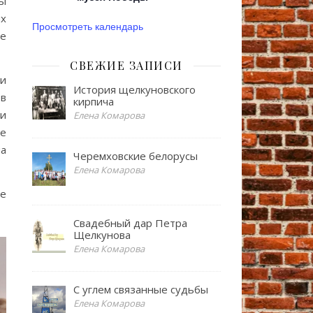
ы
ых
Просмотреть календарь
се
СВЕЖИЕ ЗАПИСИ
ти
История щелкуновского
ов
кирпича
 и
Елена Комарова
ке
на
Черемховские белорусы
Елена Комарова
ые
Свадебный дар Петра
Щелкунова
Елена Комарова
С углем связанные судьбы
Елена Комарова