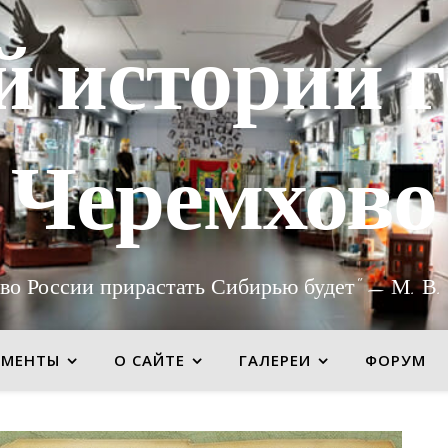
й истории г
Черемхово
во России прирастать Сибирью будет" — М. В.
УМЕНТЫ
О САЙТЕ
ГАЛЕРЕИ
ФОРУМ