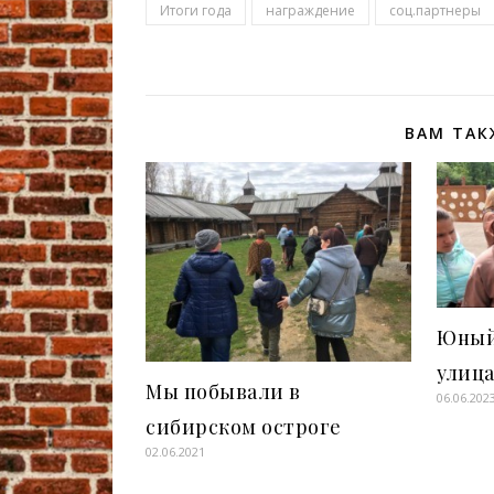
Итоги года
награждение
соц.партнеры
ВАМ ТАК
Юный
улица
Мы побывали в
06.06.202
сибирском остроге
02.06.2021