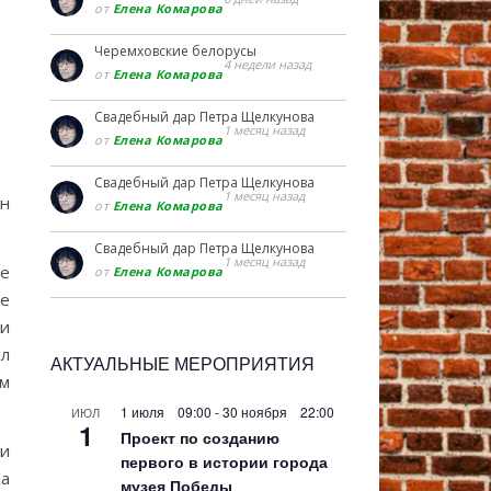
от
Елена Комарова
Черемховские белорусы
4 недели назад
от
Елена Комарова
Свадебный дар Петра Щелкунова
1 месяц назад
от
Елена Комарова
Свадебный дар Петра Щелкунова
1 месяц назад
ен
от
Елена Комарова
Свадебный дар Петра Щелкунова
1 месяц назад
е
от
Елена Комарова
е
ии
л
АКТУАЛЬНЫЕ МЕРОПРИЯТИЯ
м
1 июля 09:00
-
30 ноября 22:00
ИЮЛ
1
Проект по созданию
ги
первого в истории города
ла
музея Победы