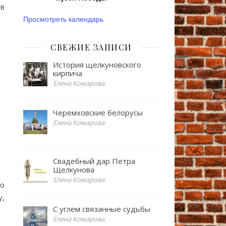
ов
Просмотреть календарь
СВЕЖИЕ ЗАПИСИ
История щелкуновского
кирпича
Елена Комарова
Черемховские белорусы
Елена Комарова
Свадебный дар Петра
Щелкунова
Елена Комарова
по
у,
С углем связанные судьбы
Елена Комарова