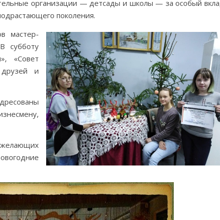
тельные организации — детсады и школы — за особый вкл
подрастающего поколения.
ов мастер-
«В субботу
я», «Совет
 друзей и
дресованы
изнесмену,
х желающих
Новогодние