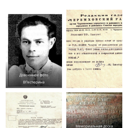
Довоенное фото
ВПестюрина
Мемориальная доска