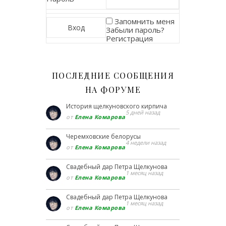
Запомнить меня
Забыли пароль?
Регистрация
ПОСЛЕДНИЕ СООБЩЕНИЯ
НА ФОРУМЕ
История щелкуновского кирпича
5 дней назад
от
Елена Комарова
Черемховские белорусы
4 недели назад
от
Елена Комарова
Свадебный дар Петра Щелкунова
1 месяц назад
от
Елена Комарова
Свадебный дар Петра Щелкунова
1 месяц назад
от
Елена Комарова