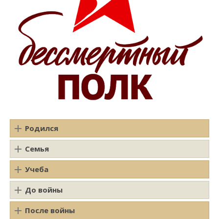
Родился
Семья
Учеба
До войны
После войны