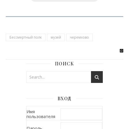
Бессмертный полк
музей
черемхово
ПОИСК
ВХОД
Имя
пользователя
Пароль