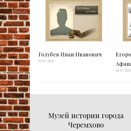
Голубев Иван Иванович
Егор
06.07.2020
Афан
28.07.202
Музей истории города
Черемхово