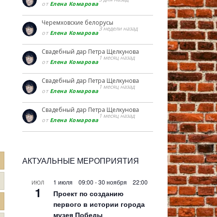
от
Елена Комарова
Черемховские белорусы
3 недели назад
от
Елена Комарова
Свадебный дар Петра Щелкунова
1 месяц назад
от
Елена Комарова
Свадебный дар Петра Щелкунова
1 месяц назад
от
Елена Комарова
Свадебный дар Петра Щелкунова
1 месяц назад
от
Елена Комарова
АКТУАЛЬНЫЕ МЕРОПРИЯТИЯ
1 июля 09:00
-
30 ноября 22:00
ИЮЛ
1
Проект по созданию
первого в истории города
музея Победы