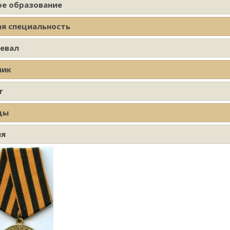
ое образование
ая специальность
оевал
ник
г
ды
ия