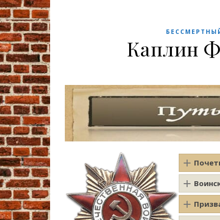
БЕССМЕРТНЫ
Каплин Ф
Почет
Воинс
Призв