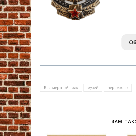
Об
Бессмертный полк
музей
черемхово
ВАМ ТАК