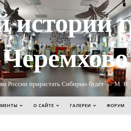
й истории г
Черемхово
во России прирастать Сибирью будет" — М. В.
УМЕНТЫ
О САЙТЕ
ГАЛЕРЕИ
ФОРУМ