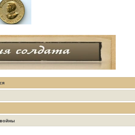
ся
 войны