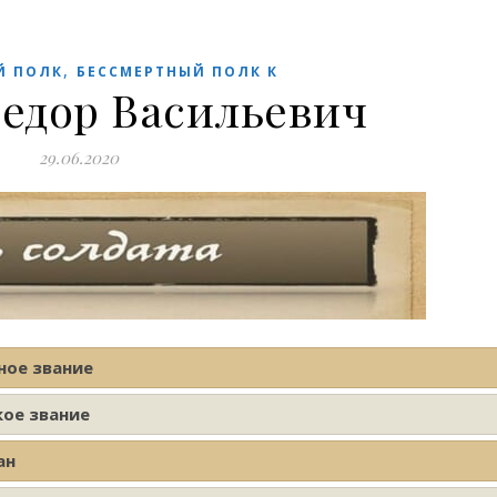
,
Й ПОЛК
БЕССМЕРТНЫЙ ПОЛК К
едор Васильевич
29.06.2020
ное звание
кое звание
ан