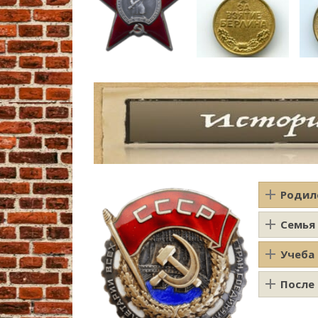
Родил
Семья
Учеба
После