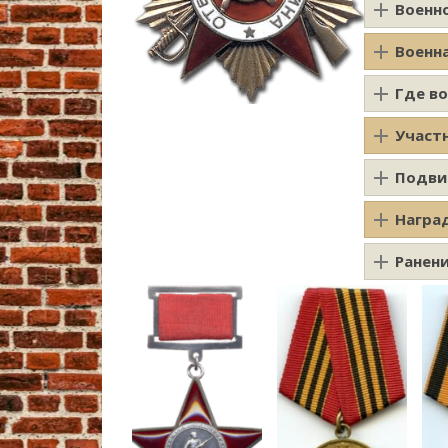
Военн
Военн
Где в
Участ
Подви
Награ
Ранен