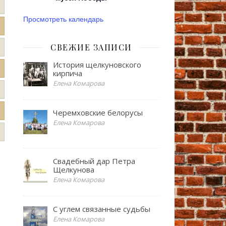
Просмотреть календарь
СВЕЖИЕ ЗАПИСИ
История щелкуновского
кирпича
Елена Комарова
Черемховские белорусы
Елена Комарова
Свадебный дар Петра
Щелкунова
Елена Комарова
С углем связанные судьбы
Елена Комарова