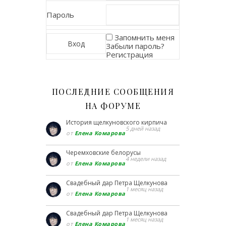
Пароль
Запомнить меня
Забыли пароль?
Регистрация
ПОСЛЕДНИЕ СООБЩЕНИЯ
НА ФОРУМЕ
История щелкуновского кирпича
5 дней назад
от
Елена Комарова
Черемховские белорусы
4 недели назад
от
Елена Комарова
Свадебный дар Петра Щелкунова
1 месяц назад
от
Елена Комарова
Свадебный дар Петра Щелкунова
1 месяц назад
от
Елена Комарова