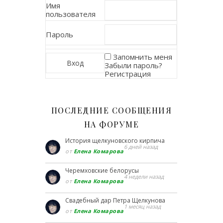
Имя
пользователя
Пароль
Запомнить меня
Забыли пароль?
Регистрация
ПОСЛЕДНИЕ СООБЩЕНИЯ
НА ФОРУМЕ
История щелкуновского кирпича
6 дней назад
от
Елена Комарова
Черемховские белорусы
4 недели назад
от
Елена Комарова
Свадебный дар Петра Щелкунова
1 месяц назад
от
Елена Комарова