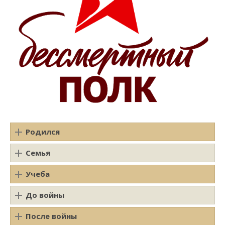
Родился
Семья
Учеба
До войны
После войны