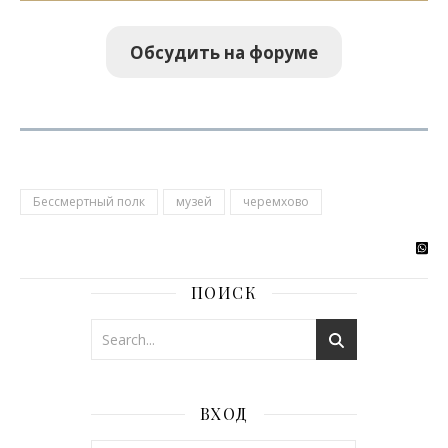
Обсудить на форуме
Бессмертный полк
музей
черемхово
ПОИСК
ВХОД