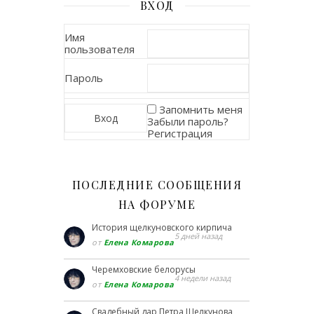
ВХОД
Имя
пользователя
Пароль
Запомнить меня
Забыли пароль?
Регистрация
ПОСЛЕДНИЕ СООБЩЕНИЯ
НА ФОРУМЕ
История щелкуновского кирпича
5 дней назад
от
Елена Комарова
Черемховские белорусы
4 недели назад
от
Елена Комарова
Свадебный дар Петра Щелкунова