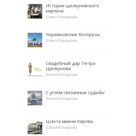
История щелкуновского
кирпича
Елена Комарова
Черемховские белорусы
Елена Комарова
Свадебный дар Петра
Щелкунова
Елена Комарова
С углем связанные судьбы
Елена Комарова
Шахта имени Кирова
Елена Комарова