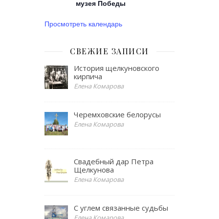
музея Победы
Просмотреть календарь
СВЕЖИЕ ЗАПИСИ
История щелкуновского
кирпича
Елена Комарова
Черемховские белорусы
Елена Комарова
Свадебный дар Петра
Щелкунова
Елена Комарова
С углем связанные судьбы
Елена Комарова