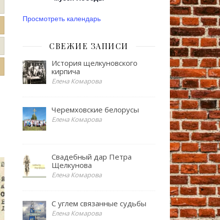
Просмотреть календарь
СВЕЖИЕ ЗАПИСИ
История щелкуновского
кирпича
Елена Комарова
Черемховские белорусы
Елена Комарова
Свадебный дар Петра
Щелкунова
Елена Комарова
С углем связанные судьбы
Елена Комарова