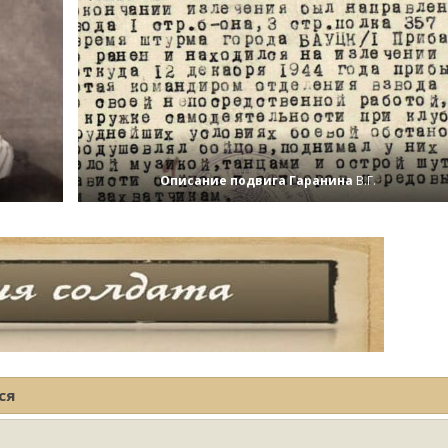
Описание подвига Гаранина
В.Г.
ся