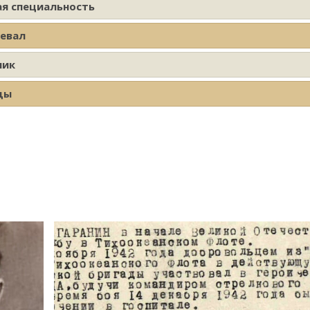
ая специальность
оевал
ник
ды