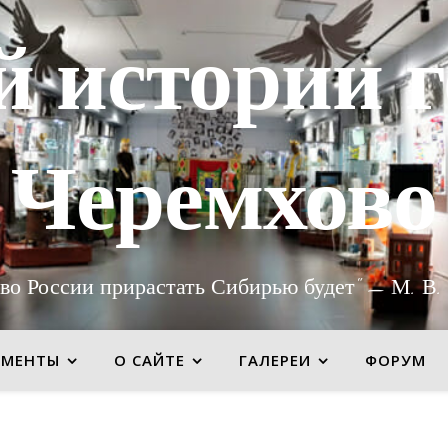
й истории г
Черемхово
во России прирастать Сибирью будет" — М. В.
УМЕНТЫ
О САЙТЕ
ГАЛЕРЕИ
ФОРУМ