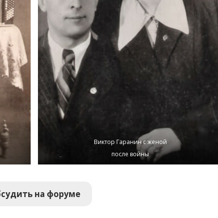
Виктор Гаранин с женой
после войны
судить на форуме