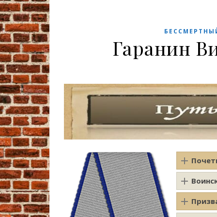
БЕССМЕРТНЫ
Гаранин В
Почет
Воинс
Призв