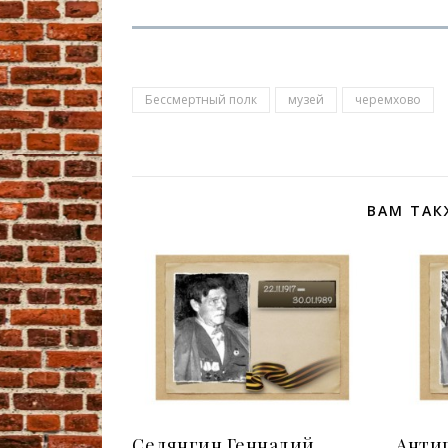
Бессмертный полк
музей
черемхово
ВАМ ТАК
Селянгин Геннадий
Анти