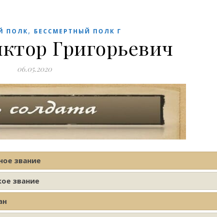
,
Й ПОЛК
БЕССМЕРТНЫЙ ПОЛК Г
иктор Григорьевич
06.05.2020
ное звание
кое звание
ан