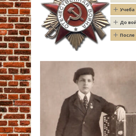
Учеба
До во
После