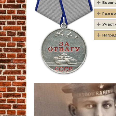
Военн
Где в
Участ
Награ