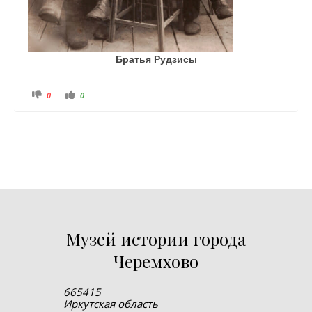
Братья Рудзисы
Голосуйте - палец вниз.
Голосуйте - палец вверх.
0
0
Музей истории города
Черемхово
665415
Иркутская область