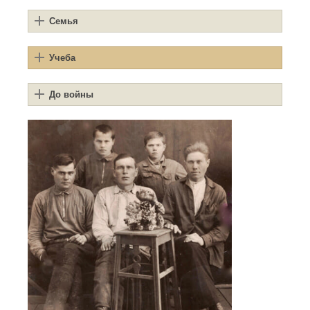
Семья
Учеба
До войны