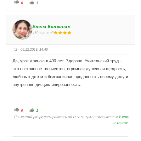
Голосуйте - палец вниз.
Голосуйте - палец вверх.
0
1
Елена Колесник
480 записей
#2
· 06.12.2019, 14:40
Да, урок длиною в 400 лет. Здорово. Учительский труд -
это постоянное творчество, огромная душевная щедрость,
любовь к детям и безграничная преданность своему делу и
внутренняя дисциплинированность.
Голосуйте - палец вниз.
Голосуйте - палец вверх.
0
1
Последний раз редактировалось 06.12.2019, 14:42 пользователем
Елена
Колесник
.