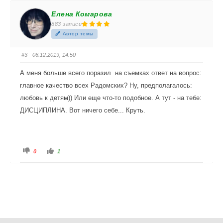
Елена Комарова
883 записи
Автор темы
#3
· 06.12.2019, 14:50
А меня больше всего поразил на съемках ответ на вопрос:
главное качество всех Радомских? Ну, предполагалось:
любовь к детям)) Или еще что-то подобное. А тут - на тебе:
ДИСЦИПЛИНА. Вот ничего себе... Круть.
Голосуйте - палец вниз.
Голосуйте - палец вверх.
0
1