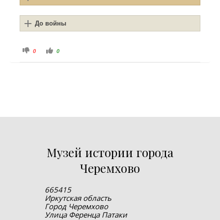
До войны
Голосуйте - палец вниз.
Голосуйте - палец вверх.
0
0
Музей истории города
Черемхово
665415
Иркутская область
Город Черемхово
Улица Ференца Патаки