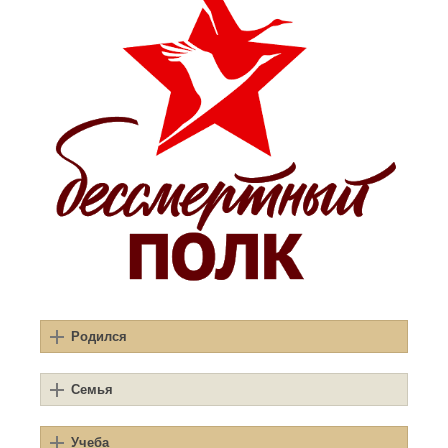
Родился
Семья
Учеба