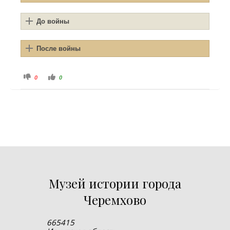
До войны
После войны
Голосуйте - палец вниз.
Голосуйте - палец вверх.
0
0
Музей истории города
Черемхово
665415