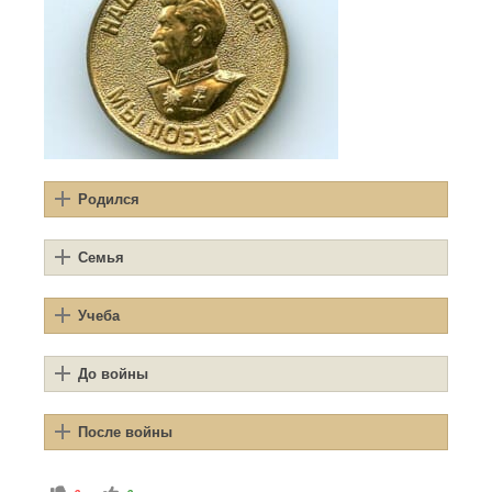
Родился
Семья
Учеба
До войны
После войны
Голосуйте - палец вниз.
Голосуйте - палец вверх.