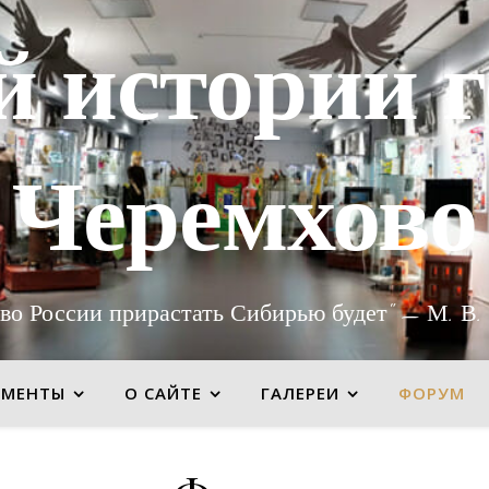
й истории г
Черемхово
во России прирастать Сибирью будет" — М. В.
УМЕНТЫ
О САЙТЕ
ГАЛЕРЕИ
ФОРУМ