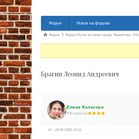
Навигация Форума
Форум
Новое на форуме
Форум breadcrumbs - Вы здесь:
Форум
Форум Музея истории города Черемхово: Об
Брагин Леонид Андреевич
Елена Колесник
480 записей
#1
· 28.06.2020, 21:11