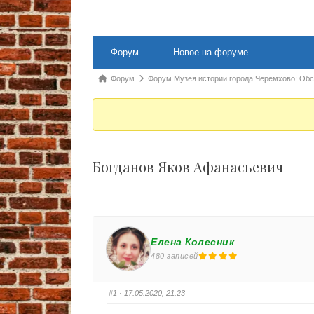
Навигация Форума
Форум
Новое на форуме
Форум breadcrumbs - Вы здесь:
Форум
Форум Музея истории города Черемхово: Об
Богданов Яков Афанасьевич
Елена Колесник
480 записей
#1
· 17.05.2020, 21:23