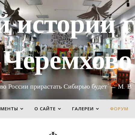
й истории г
Черемхово
во России прирастать Сибирью будет" — М. В.
УМЕНТЫ
О САЙТЕ
ГАЛЕРЕИ
ФОРУМ