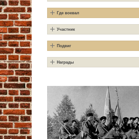
Где воевал
Участник
Подвиг
Награды