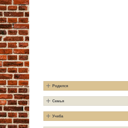
Родился
Семья
Учеба