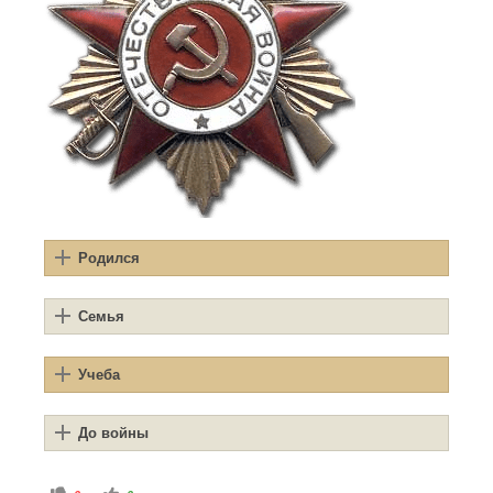
Родился
Семья
Учеба
До войны
Голосуйте - палец вниз.
Голосуйте - палец вверх.