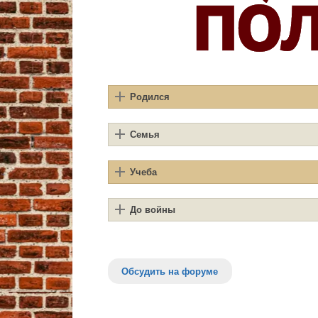
Родился
Семья
Учеба
До войны
Обсудить на форуме