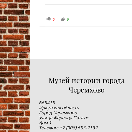
Голосуйте - палец вниз.
Голосуйте - палец вверх.
0
0
Музей истории города
Черемхово
665415
Иркутская область
Город Черемхово
Улица Ференца Патаки
Дом 1
Телефон: +7 (908) 653-2132