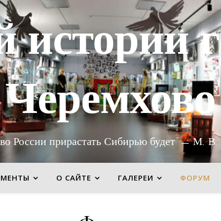
й истории г
Черемхово
во России прирастать Сибирью будет" — М. В.
УМЕНТЫ
О САЙТЕ
ГАЛЕРЕИ
ФОРУМ