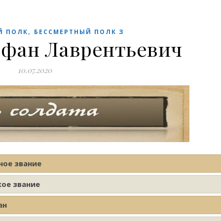
,
Й ПОЛК
БЕССМЕРТНЫЙ ПОЛК З
офан Лаврентьевич
10.07.2020
ное звание
кое звание
ан