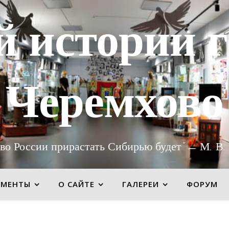
й истории г
Черемхово
во России прирастать Сибирью будет" — М. В.
УМЕНТЫ
О САЙТЕ
ГАЛЕРЕИ
ФОРУМ