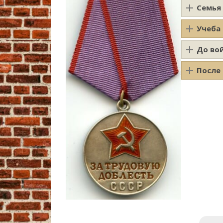
Семья
Учеба
До во
После