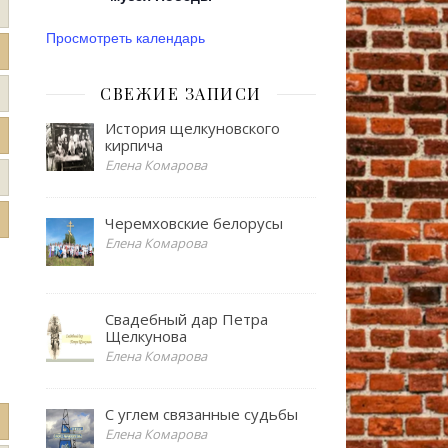
Просмотреть календарь
СВЕЖИЕ ЗАПИСИ
История щелкуновского
кирпича
Елена Комарова
Черемховские белорусы
Елена Комарова
Свадебный дар Петра
Щелкунова
Елена Комарова
С углем связанные судьбы
Елена Комарова