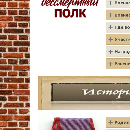
Военн
Военн
Где в
Участ
Награ
Ранен
Родил