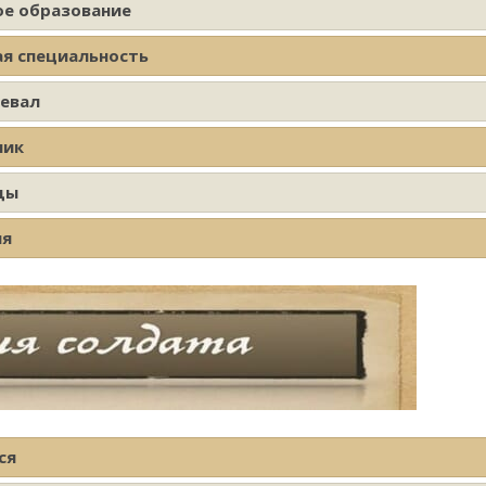
ое образование
ая специальность
оевал
ник
ды
ия
ся