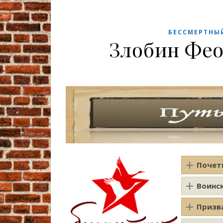
БЕССМЕРТНЫ
Злобин Фе
Почет
Воинс
Призв