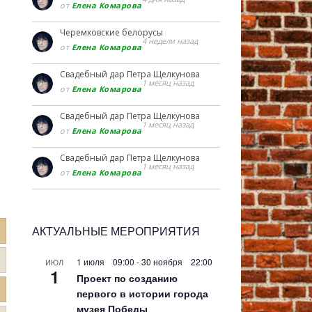
от
Елена Комарова
Черемховские белорусы
4 недели назад
от
Елена Комарова
Свадебный дар Петра Щелкунова
1 месяц назад
от
Елена Комарова
Свадебный дар Петра Щелкунова
1 месяц назад
от
Елена Комарова
Свадебный дар Петра Щелкунова
1 месяц назад
от
Елена Комарова
АКТУАЛЬНЫЕ МЕРОПРИЯТИЯ
1 июля 09:00
-
30 ноября 22:00
ИЮЛ
1
Проект по созданию
первого в истории города
музея Победы