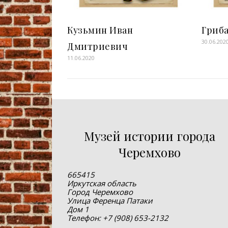
Кузьмин Иван
Гриб
30.06.202
Дмитриевич
11.06.2020
Музей истории города
Черемхово
665415
Иркутская область
Город Черемхово
Улица Ференца Патаки
Дом 1
Телефон: +7 (908) 653-2132