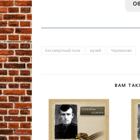
Об
Бессмертный полк
музей
Черемхово
ВАМ ТАК