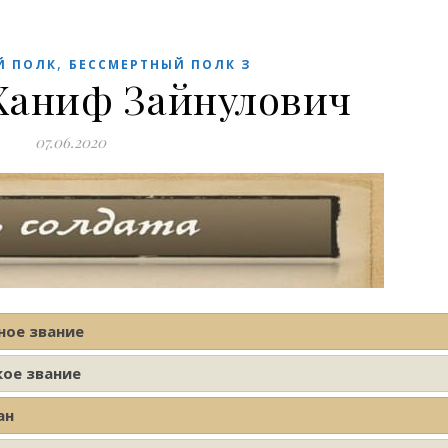
,
Й ПОЛК
БЕССМЕРТНЫЙ ПОЛК З
Ханиф Зайнулович
07.06.2020
ное звание
кое звание
ан