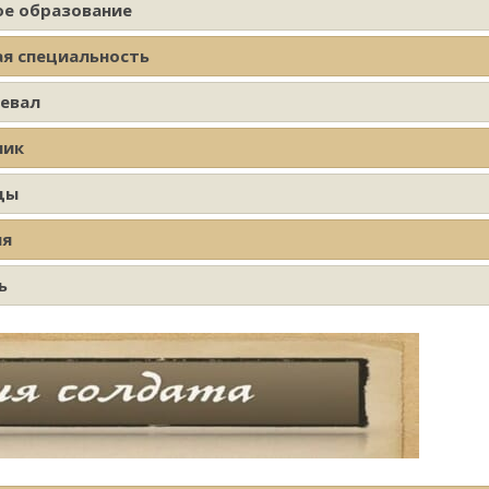
ое образование
ая специальность
оевал
ник
ды
ия
ь