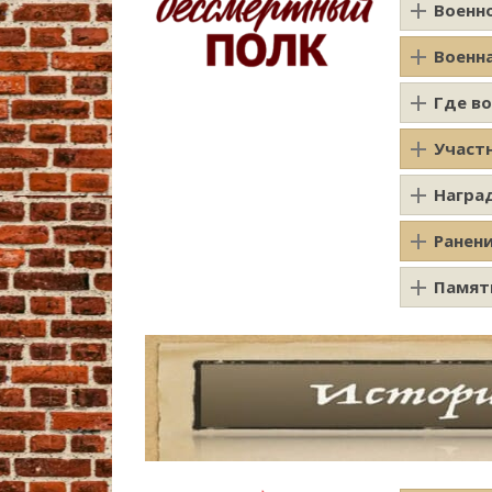
Военн
Военн
Где в
Участ
Награ
Ранен
Памят