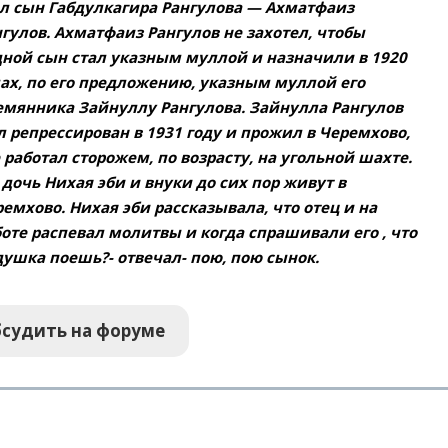
ал сын Габдулкагира Рангулова — Ахматфаиз
гулов. Ахматфаиз Рангулов не захотел, чтобы
дной сын стал указным муллой и назначили в 1920
ах, по его предложению, указным муллой его
емянника Зайнуллу Рангулова. Зайнулла Рангулов
 репрессирован в 1931 году и прожил в Черемхово,
 работал сторожем, по возрасту, на угольной шахте.
 дочь Нихая эби и внуки до сих пор живут в
емхово. Нихая эби рассказывала, что отец и на
оте распевал молитвы и когда спрашивали его , что
ушка поешь?- отвечал- пою, пою сынок.
судить на форуме