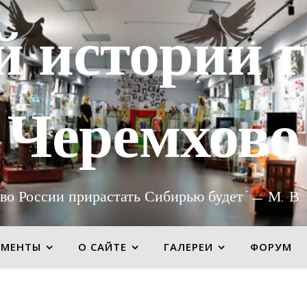
й истории г
Черемхово
во России прирастать Сибирью будет" — М. В.
УМЕНТЫ
О САЙТЕ
ГАЛЕРЕИ
ФОРУМ