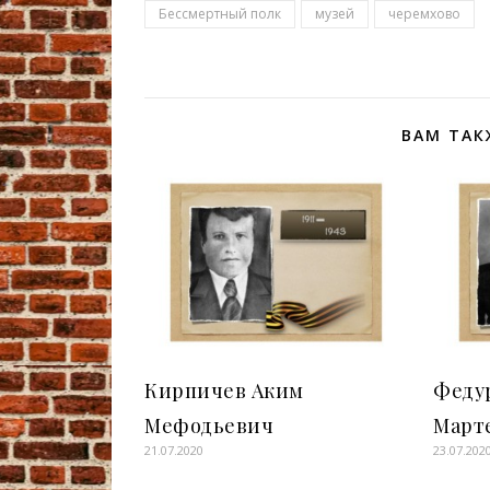
Бессмертный полк
музей
черемхово
ВАМ ТАК
Кирпичев Аким
Феду
Мефодьевич
Март
21.07.2020
23.07.202