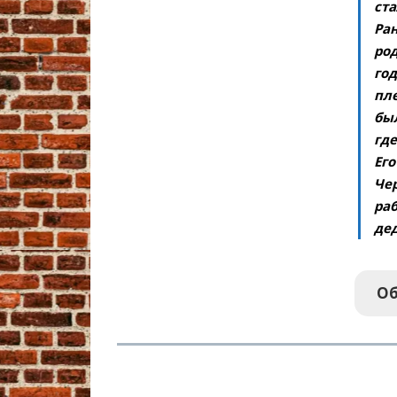
ст
Ран
ро
год
пл
был
где
Его
Чер
раб
дед
Об