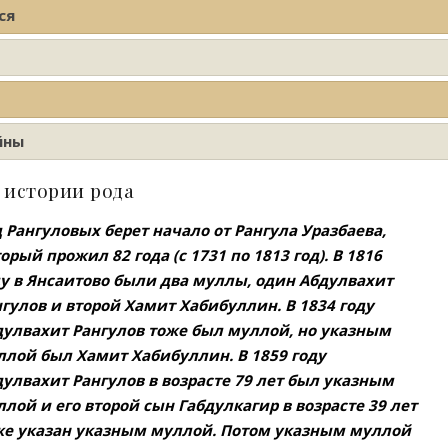
ся
йны
 истории рода
 Рангуловых берет начало от Рангула Уразбаева,
орый прожил 82 года (с 1731 по 1813 год). В 1816
ду в Янсаитово были два муллы, один Абдулвахит
гулов и второй Хамит Хабибуллин. В 1834 году
дулвахит Рангулов тоже был муллой, но указным
ллой был Хамит Хабибуллин. В 1859 году
улвахит Рангулов в возрасте 79 лет был указным
лой и его второй сын Габдулкагир в возрасте 39 лет
же указан указным муллой. Потом указным муллой