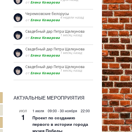
от
Елена Комарова
Черемховские белорусы
4 недели назад
от
Елена Комарова
Свадебный дар Петра Щелкунова
1 месяц назад
от
Елена Комарова
Свадебный дар Петра Щелкунова
1 месяц назад
от
Елена Комарова
Свадебный дар Петра Щелкунова
1 месяц назад
от
Елена Комарова
АКТУАЛЬНЫЕ МЕРОПРИЯТИЯ
1 июля 09:00
-
30 ноября 22:00
ИЮЛ
1
Проект по созданию
первого в истории города
музея Победы