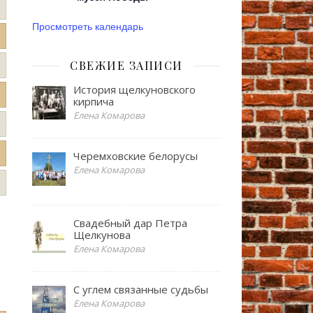
Просмотреть календарь
СВЕЖИЕ ЗАПИСИ
История щелкуновского
кирпича
Елена Комарова
Черемховские белорусы
Елена Комарова
Свадебный дар Петра
Щелкунова
Елена Комарова
С углем связанные судьбы
Елена Комарова