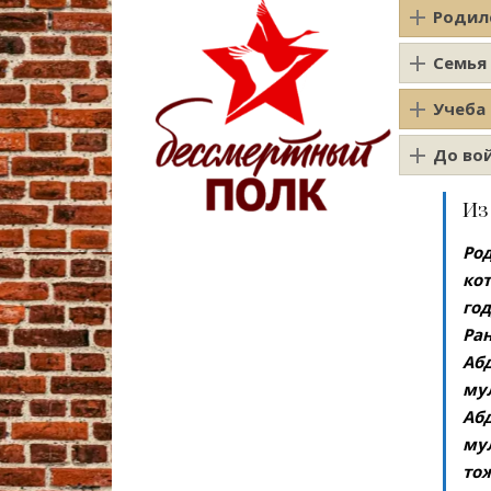
Родил
Семья
Учеба
До во
Из
Род
кот
го
Ран
Аб
му
Абд
мул
то