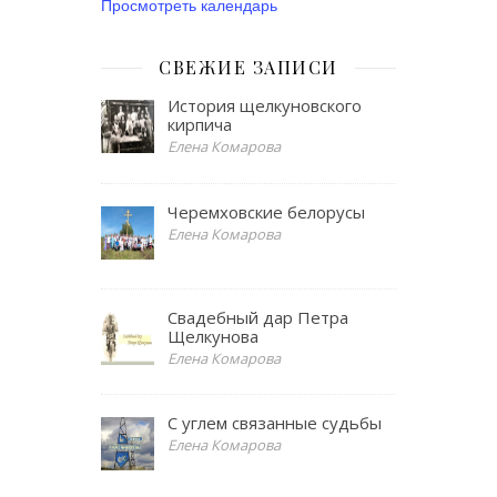
Просмотреть календарь
СВЕЖИЕ ЗАПИСИ
История щелкуновского
кирпича
Елена Комарова
Черемховские белорусы
Елена Комарова
Свадебный дар Петра
Щелкунова
Елена Комарова
С углем связанные судьбы
Елена Комарова