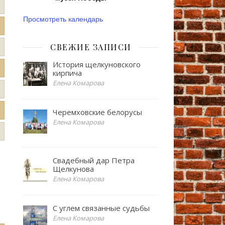
Просмотреть календарь
СВЕЖИЕ ЗАПИСИ
История щелкуновского
кирпича
Елена Комарова
Черемховские белорусы
Елена Комарова
Свадебный дар Петра
Щелкунова
Елена Комарова
С углем связанные судьбы
Елена Комарова