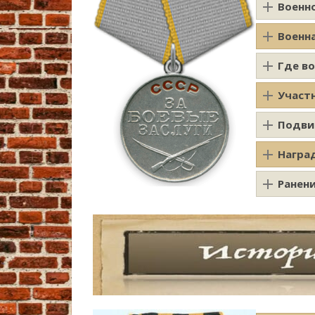
Военн
Военн
Где в
Участ
Подви
Награ
Ранен