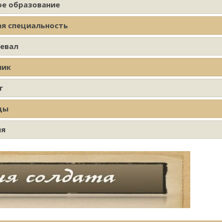
ое образование
ая специальность
оевал
ник
г
ды
ия