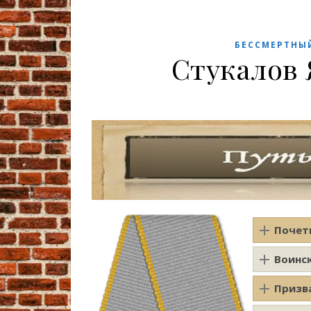
БЕССМЕРТНЫ
Стукалов
Почет
Воинс
Призв