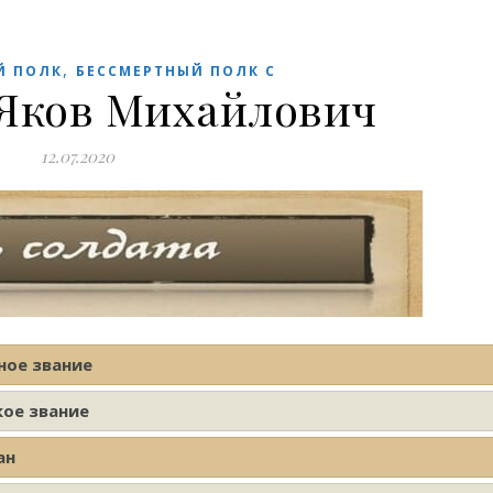
,
Й ПОЛК
БЕССМЕРТНЫЙ ПОЛК С
 Яков Михайлович
12.07.2020
ное звание
кое звание
ан