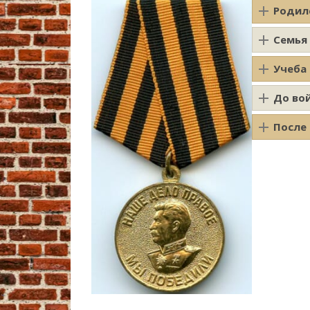
Родил
Семья
Учеба
До во
После