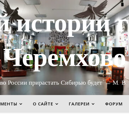
й истории г
Черемхово
во России прирастать Сибирью будет" — М. В.
УМЕНТЫ
О САЙТЕ
ГАЛЕРЕИ
ФОРУМ