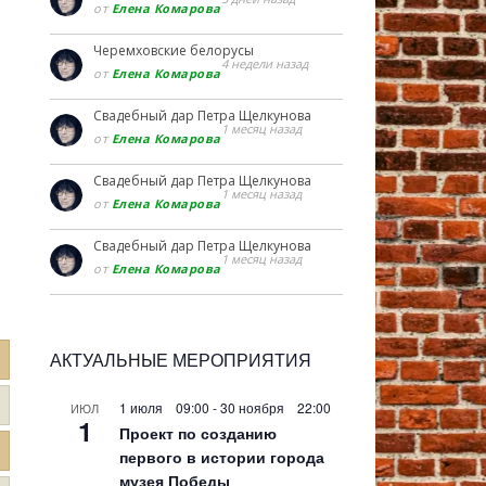
от
Елена Комарова
Черемховские белорусы
4 недели назад
от
Елена Комарова
Свадебный дар Петра Щелкунова
1 месяц назад
от
Елена Комарова
Свадебный дар Петра Щелкунова
1 месяц назад
от
Елена Комарова
Свадебный дар Петра Щелкунова
1 месяц назад
от
Елена Комарова
АКТУАЛЬНЫЕ МЕРОПРИЯТИЯ
1 июля 09:00
-
30 ноября 22:00
ИЮЛ
1
Проект по созданию
первого в истории города
музея Победы