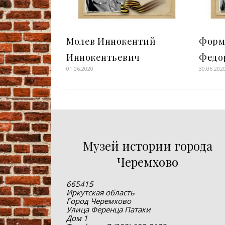
Молев Иннокентий
Форм
Иннокентьевич
Федо
01.06.2020
30.06.202
Музей истории города
Черемхово
665415
Иркутская область
Город Черемхово
Улица Ференца Патаки
Дом 1