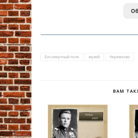
Об
Бессмертный полк
музей
Черемхово
ВАМ ТАК