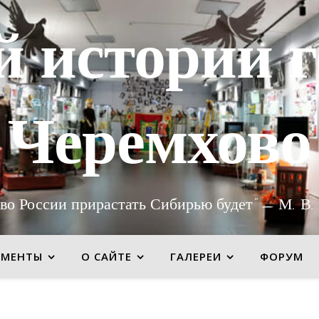
й истории г
Черемхово
во России прирастать Сибирью будет" — М. В.
УМЕНТЫ
О САЙТЕ
ГАЛЕРЕИ
ФОРУМ