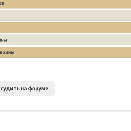
ся
йны
 войны
судить на форуме