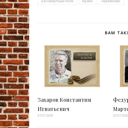
Бессмертный полк
музей
черемхово
ВАМ ТАК
Захаров Константин
Феду
Игнатьевич
Март
07.07.2020
23.07.202