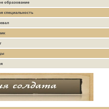
ое образование
ая специальность
оевал
ник
г
ды
ия