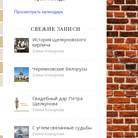
Просмотреть календарь
СВЕЖИЕ ЗАПИСИ
История щелкуновского
кирпича
Елена Комарова
Черемховские белорусы
Елена Комарова
Свадебный дар Петра
Щелкунова
Елена Комарова
С углем связанные судьбы
Елена Комарова