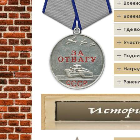
Военн
Военн
Где в
Участ
Подви
Награ
Ранен