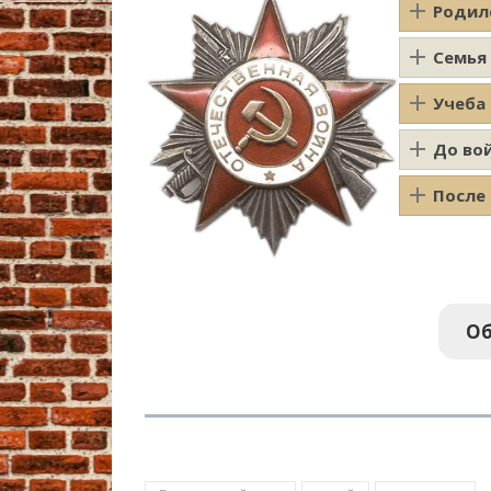
Родил
Семья
Учеба
До во
После
Об