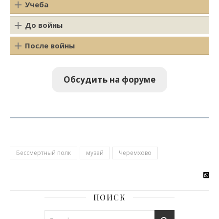
Учеба
До войны
После войны
Обсудить на форуме
Бессмертный полк
музей
Черемхово
ПОИСК