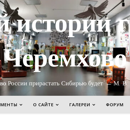
й истории г
Черемхово
во России прирастать Сибирью будет" — М. В.
УМЕНТЫ
О САЙТЕ
ГАЛЕРЕИ
ФОРУМ