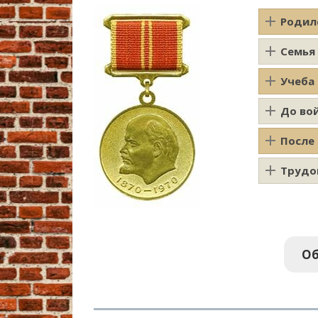
Родил
Семья
Учеба
До во
После
Трудо
Об