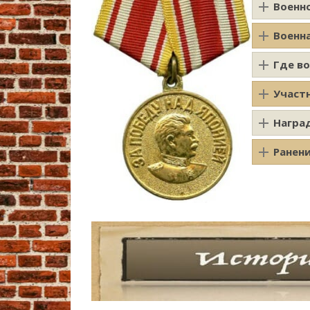
Военн
Военн
Где в
Участ
Награ
Ранен