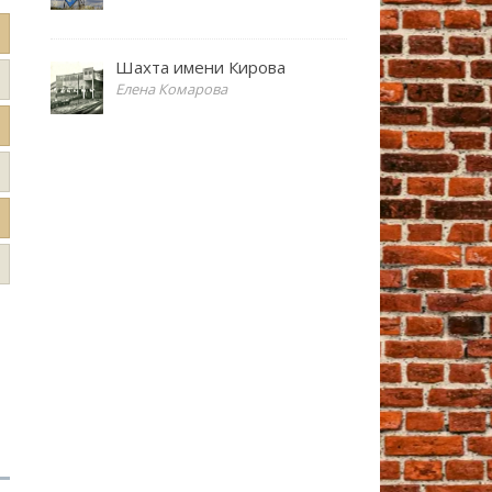
Шахта имени Кирова
Елена Комарова