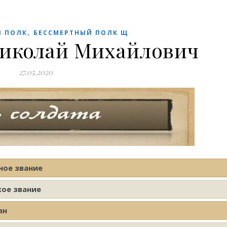
,
Й ПОЛК
БЕССМЕРТНЫЙ ПОЛК Щ
иколай Михайлович
27.05.2020
ное звание
кое звание
ан