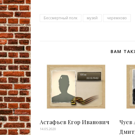
Бессмертный полк
музей
черемхово
ВАМ ТАК
Астафьев Егор Иванович
Чуев
14.05.2020
Дмит