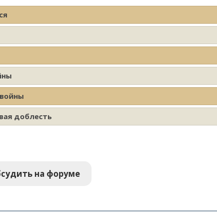
ся
йны
 войны
вая доблесть
судить на форуме