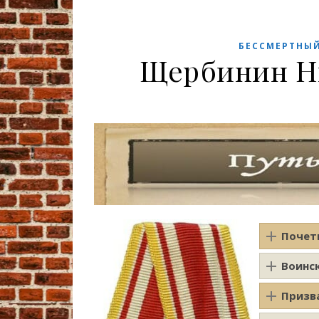
БЕССМЕРТНЫ
Щербинин Н
Почет
Воинс
Призв