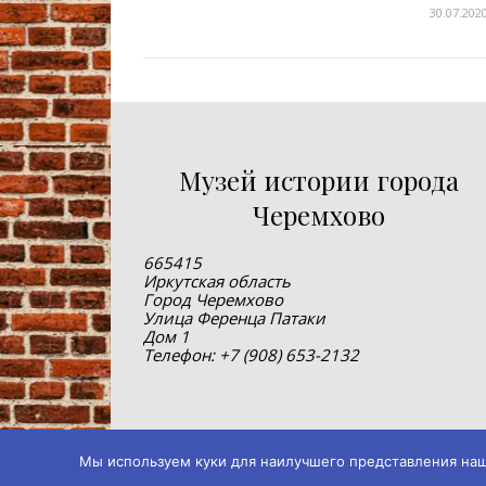
30.07.202
Музей истории города
Черемхово
665415
Иркутская область
Город Черемхово
Улица Ференца Патаки
Дом 1
Телефон: +7 (908) 653-2132
Мы используем куки для наилучшего представления нашег
© 2019-2