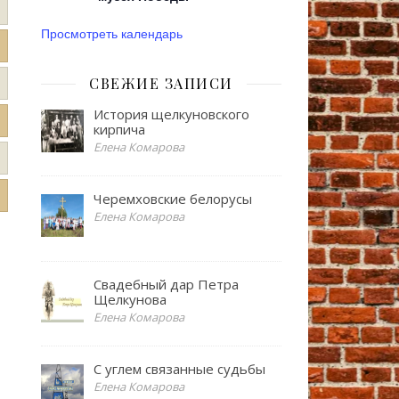
Просмотреть календарь
СВЕЖИЕ ЗАПИСИ
История щелкуновского
кирпича
Елена Комарова
Черемховские белорусы
Елена Комарова
Свадебный дар Петра
Щелкунова
Елена Комарова
С углем связанные судьбы
Елена Комарова