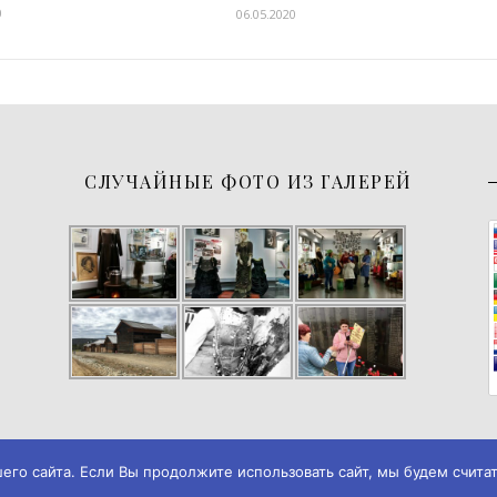
0
06.05.2020
СЛУЧАЙНЫЕ ФОТО ИЗ ГАЛЕРЕЙ
о сайта. Если Вы продолжите использовать сайт, мы будем считать
026
Музей истории города Черемхово
◄► ✪
Дизайн и разработка → А