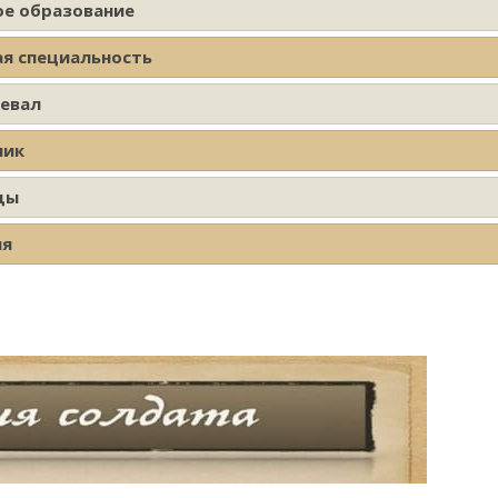
ое образование
ая специальность
оевал
ник
ды
ия