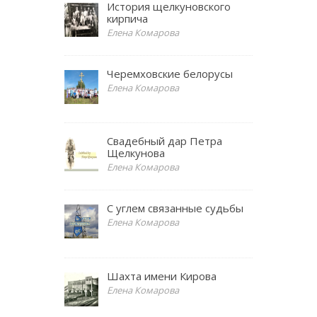
История щелкуновского
кирпича
Елена Комарова
Черемховские белорусы
Елена Комарова
Свадебный дар Петра
Щелкунова
Елена Комарова
С углем связанные судьбы
Елена Комарова
Шахта имени Кирова
Елена Комарова