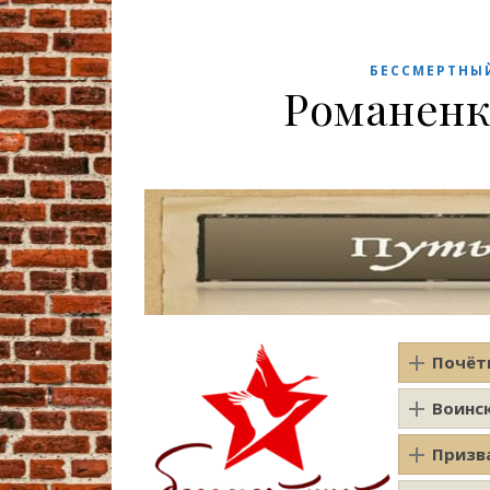
БЕССМЕРТНЫ
Романенк
Почёт
Воинс
Призв