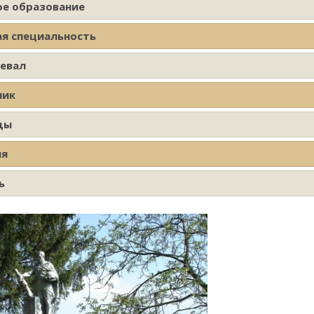
ое образование
ая специальность
оевал
ник
ды
ия
ь