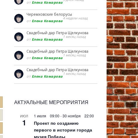
от
Елена Комарова
Черемховские белорусы
4 недели назад
от
Елена Комарова
Свадебный дар Петра Щелкунова
1 месяц назад
от
Елена Комарова
Свадебный дар Петра Щелкунова
1 месяц назад
от
Елена Комарова
Свадебный дар Петра Щелкунова
1 месяц назад
от
Елена Комарова
АКТУАЛЬНЫЕ МЕРОПРИЯТИЯ
1 июля 09:00
-
30 ноября 22:00
ИЮЛ
1
Проект по созданию
первого в истории города
музея Победы