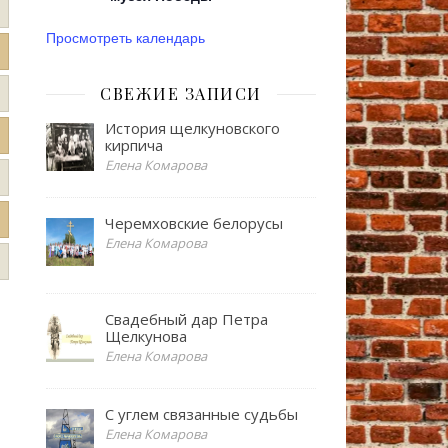
Просмотреть календарь
СВЕЖИЕ ЗАПИСИ
История щелкуновского
кирпича
Елена Комарова
Черемховские белорусы
Елена Комарова
Свадебный дар Петра
Щелкунова
Елена Комарова
С углем связанные судьбы
Елена Комарова