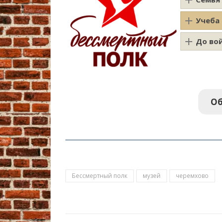
Учеба
До во
Об
Бессмертный полк
музей
черемхово