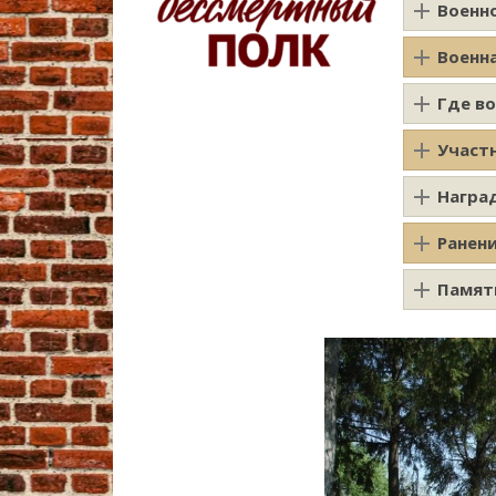
Военн
Военн
Где в
Участ
Награ
Ранен
Памят