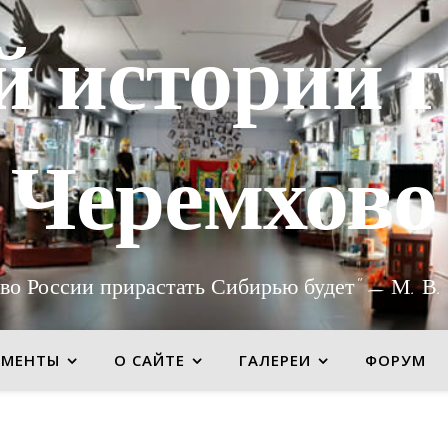
й истории г
Черемхово
во России прирастать Сибирью будет" — М. В.
УМЕНТЫ
О САЙТЕ
ГАЛЕРЕИ
ФОРУМ