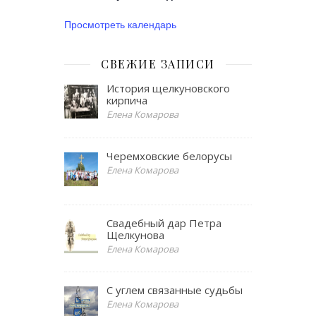
Просмотреть календарь
СВЕЖИЕ ЗАПИСИ
История щелкуновского
кирпича
Елена Комарова
Черемховские белорусы
Елена Комарова
Свадебный дар Петра
Щелкунова
Елена Комарова
С углем связанные судьбы
Елена Комарова