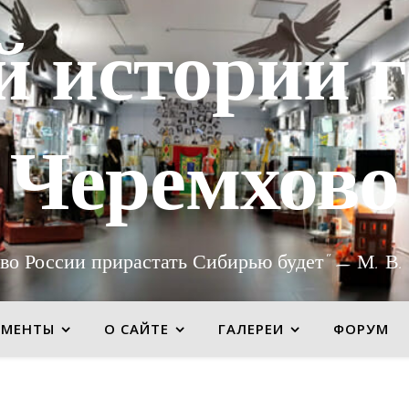
й истории г
Черемхово
во России прирастать Сибирью будет" — М. В.
УМЕНТЫ
О САЙТЕ
ГАЛЕРЕИ
ФОРУМ