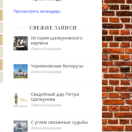
Просмотреть календарь
СВЕЖИЕ ЗАПИСИ
История щелкуновского
кирпича
Елена Комарова
Черемховские белорусы
Елена Комарова
Свадебный дар Петра
Щелкунова
Елена Комарова
С углем связанные судьбы
Елена Комарова