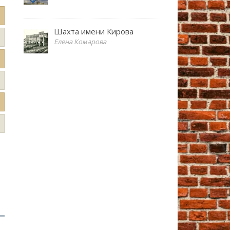
Шахта имени Кирова
Елена Комарова