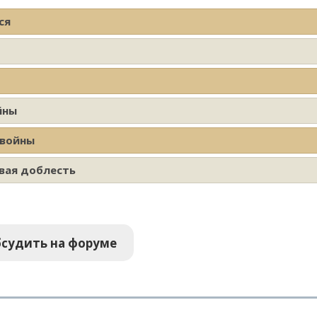
ся
йны
 войны
вая доблесть
судить на форуме