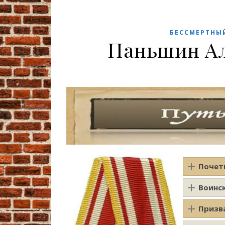
БЕССМЕРТНЫ
Паньшин А
Почет
Воинс
Призв