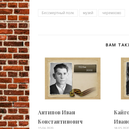
Бессмертный полк
музей
черемхово
ВАМ ТАК
Антипов Иван
Кайг
Константинович
Иван
15.06.2020
18.05.202