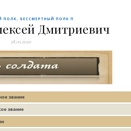
,
Й ПОЛК
БЕССМЕРТНЫЙ ПОЛК П
лексей Дмитриевич
28.05.2020
ное звание
кое звание
ан