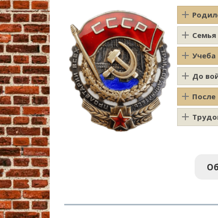
Родил
Семья
Учеба
До во
После
Трудо
Об