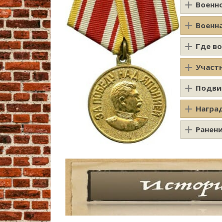
Военн
Военн
Где в
Участ
Подви
Награ
Ранен