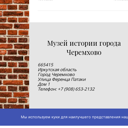
Музей истории города
Черемхово
665415
Иркутская область
Город Черемхово
Улица Ференца Патаки
Дом 1
Телефон: +7 (908) 653-2132
Мы используем куки для наилучшего представления нашег
© 2019-2