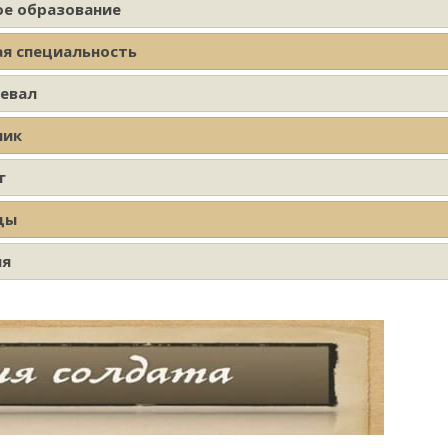
ое образование
ая специальность
оевал
ник
г
ды
ия