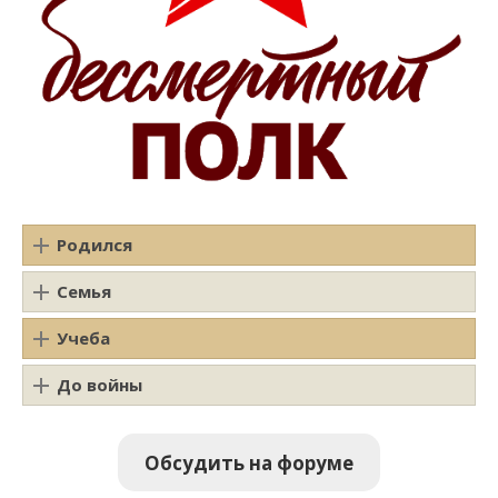
Родился
Семья
Учеба
До войны
Обсудить на форуме