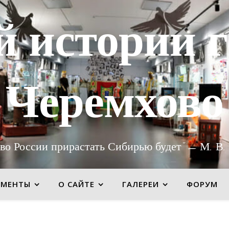
й истории г
Черемхово
во России прирастать Сибирью будет" — М. В.
УМЕНТЫ
О САЙТЕ
ГАЛЕРЕИ
ФОРУМ