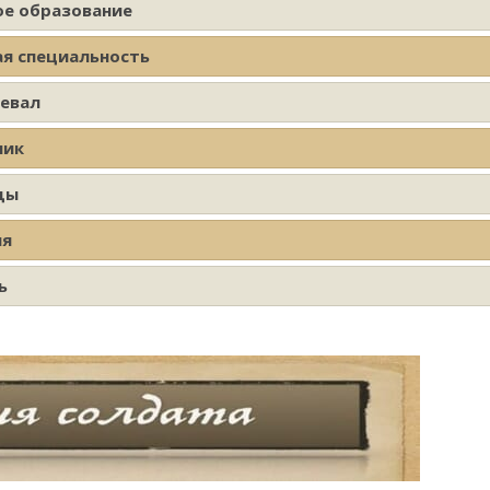
ое образование
ая специальность
оевал
ник
ды
ия
ь