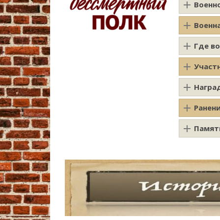
Военн
Военн
Где в
Участ
Награ
Ранен
Памят