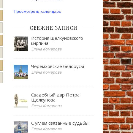
Просмотреть календарь
СВЕЖИЕ ЗАПИСИ
История щелкуновского
кирпича
Елена Комарова
Черемховские белорусы
Елена Комарова
Свадебный дар Петра
Щелкунова
Елена Комарова
С углем связанные судьбы
Елена Комарова