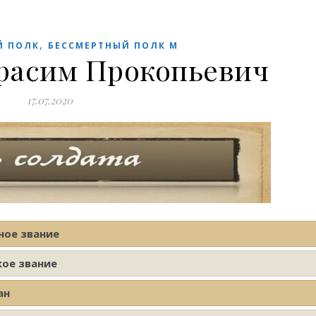
,
Й ПОЛК
БЕССМЕРТНЫЙ ПОЛК М
расим Прокопьевич
17.07.2020
ное звание
кое звание
ан