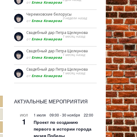
от
Елена Комарова
Черемховские белорусы
3 недели назад
от
Елена Комарова
Свадебный дар Петра Щелкунова
1 месяц назад
от
Елена Комарова
Свадебный дар Петра Щелкунова
1 месяц назад
от
Елена Комарова
Свадебный дар Петра Щелкунова
1 месяц назад
от
Елена Комарова
АКТУАЛЬНЫЕ МЕРОПРИЯТИЯ
1 июля 09:00
-
30 ноября 22:00
ИЮЛ
1
Проект по созданию
первого в истории города
музея Победы