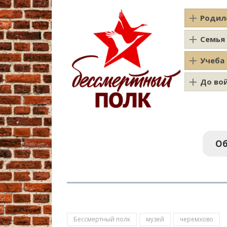
Родил
Семья
Учеба
До во
Об
Бессмертный полк
музей
черемхово