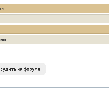
ся
йны
судить на форуме