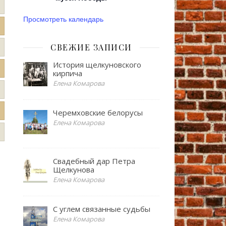
Просмотреть календарь
СВЕЖИЕ ЗАПИСИ
История щелкуновского
кирпича
Елена Комарова
Черемховские белорусы
Елена Комарова
Свадебный дар Петра
Щелкунова
Елена Комарова
С углем связанные судьбы
Елена Комарова