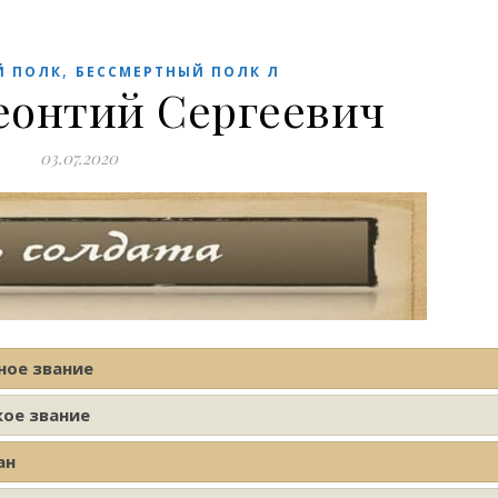
,
Й ПОЛК
БЕССМЕРТНЫЙ ПОЛК Л
еонтий Сергеевич
03.07.2020
ное звание
кое звание
ан