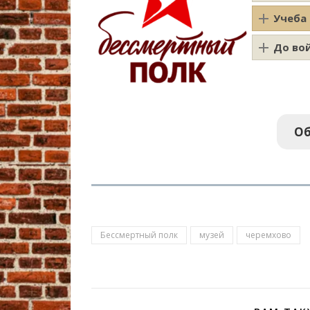
Учеба
До во
Об
Бессмертный полк
музей
черемхово