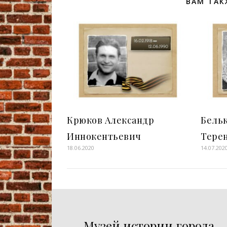
ВАМ ТАК
Крюков Александр
Бель
Иннокентьевич
Тере
18.06.2020
14.07.202
Музей истории города