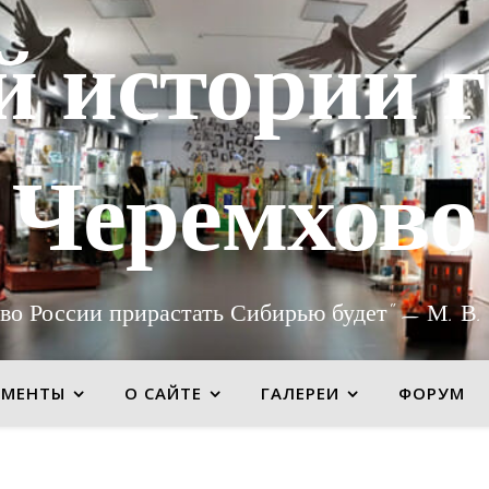
й истории г
Черемхово
во России прирастать Сибирью будет" — М. В.
УМЕНТЫ
О САЙТЕ
ГАЛЕРЕИ
ФОРУМ