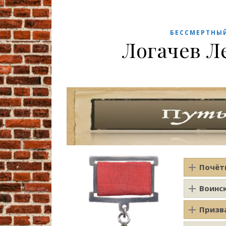
БЕССМЕРТНЫ
Логачев Л
Почёт
Воинс
Призв