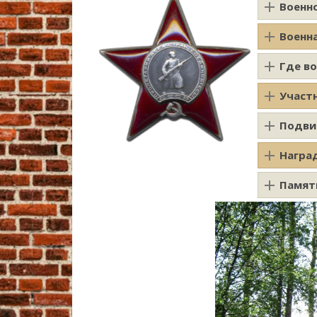
Военн
Военн
Где в
Участ
Подви
Награ
Памят