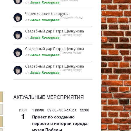
от
Елена Комарова
Черемховские белорусы
3 недели назад
от
Елена Комарова
Свадебный дар Петра Щелкунова
1 месяц назад
от
Елена Комарова
Свадебный дар Петра Щелкунова
1 месяц назад
от
Елена Комарова
Свадебный дар Петра Щелкунова
1 месяц назад
от
Елена Комарова
АКТУАЛЬНЫЕ МЕРОПРИЯТИЯ
1 июля 09:00
-
30 ноября 22:00
ИЮЛ
1
Проект по созданию
первого в истории города
музея Победы