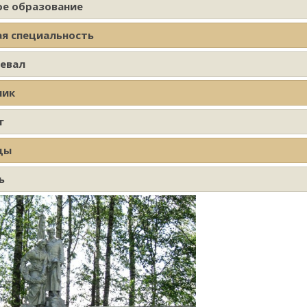
ое образование
ая специальность
оевал
ник
г
ды
ь