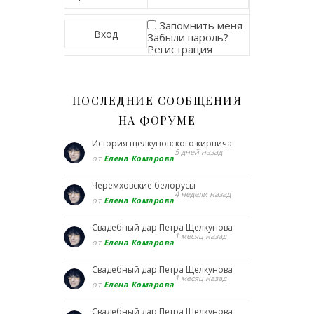
Запомнить меня
Забыли пароль?
Регистрация
ПОСЛЕДНИЕ СООБЩЕНИЯ
НА ФОРУМЕ
История щелкуновского кирпича
5 дней назад
от
Елена Комарова
Черемховские белорусы
4 недели назад
от
Елена Комарова
Свадебный дар Петра Щелкунова
1 месяц назад
от
Елена Комарова
Свадебный дар Петра Щелкунова
1 месяц назад
от
Елена Комарова
Свадебный дар Петра Щелкунова