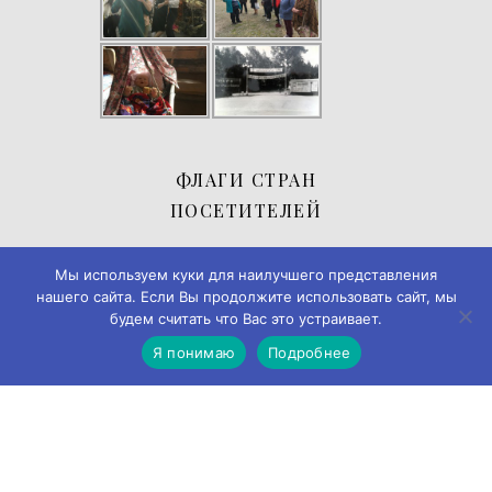
ФЛАГИ СТРАН
ПОСЕТИТЕЛЕЙ
Мы используем куки для наилучшего представления
нашего сайта. Если Вы продолжите использовать сайт, мы
будем считать что Вас это устраивает.
Я понимаю
Подробнее
© 2019-2026
Музей истории города Черемхово
◄► ✪
Дизайн и
разработка → А-Я Studio